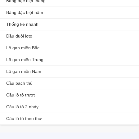
Bảng đặc biệt tháng
Bảng đặc biệt năm
Thống kê nhanh
Đầu đuôi loto
Lô gan miền Bắc
Lô gan miền Trung
Lô gan miền Nam
Cầu bạch thủ
Cầu lô tô trượt
Cầu lô tô 2 nháy
Cầu lô tô theo thứ