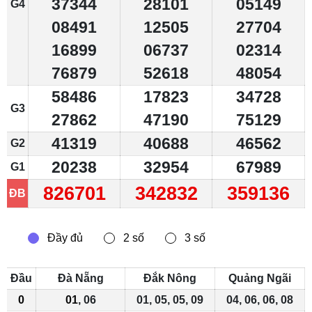
37344
28101
05149
G4
08491
12505
27704
16899
06737
02314
76879
52618
48054
58486
17823
34728
G3
27862
47190
75129
41319
40688
46562
G2
20238
32954
67989
G1
826701
342832
359136
ĐB
Đầu
Đà Nẵng
Đắk Nông
Quảng Ngãi
0
01
, 06
01, 05, 05, 09
04, 06, 06, 08