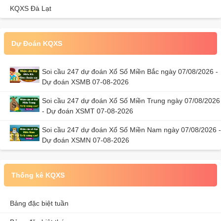
KQXS Đà Lạt
Dự Đoán KQXS
Soi cầu 247 dự đoán Xổ Số Miền Bắc ngày 07/08/2026 -
Dự đoán XSMB 07-08-2026
Soi cầu 247 dự đoán Xổ Số Miền Trung ngày 07/08/2026
- Dự đoán XSMT 07-08-2026
Soi cầu 247 dự đoán Xổ Số Miền Nam ngày 07/08/2026 -
Dự đoán XSMN 07-08-2026
Thống kê KQXS
Bảng đặc biệt tuần