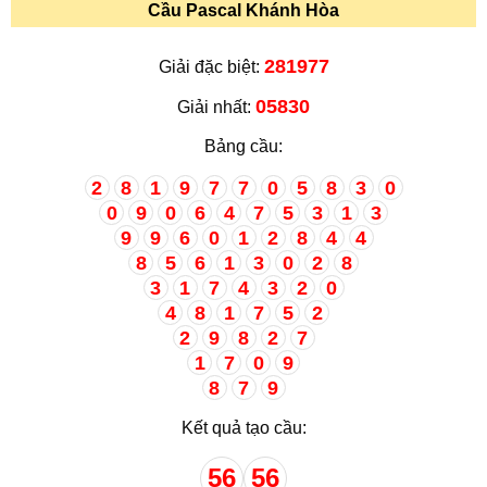
Cầu Pascal Khánh Hòa
281977
Giải đặc biệt:
05830
Giải nhất:
Bảng cầu:
2
8
1
9
7
7
0
5
8
3
0
0
9
0
6
4
7
5
3
1
3
9
9
6
0
1
2
8
4
4
8
5
6
1
3
0
2
8
3
1
7
4
3
2
0
4
8
1
7
5
2
2
9
8
2
7
1
7
0
9
8
7
9
Kết quả tạo cầu:
56
56