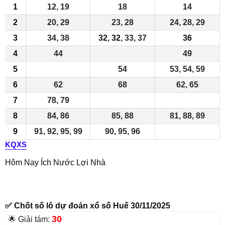
1
12, 19
18
14
2
20, 29
23, 28
24, 28, 29
3
34, 38
32
,
32
, 33, 37
36
4
44
49
5
54
53, 54, 59
6
62
68
62, 65
7
78, 79
8
84, 86
85, 88
81, 88, 89
9
91, 92, 95, 99
90, 95, 96
KQXS
Hôm Nay Ích Nước Lợi Nhà
✅ Chốt số lô dự đoán xổ số Huế 30/11/2025
30
🌟 Giải tám: