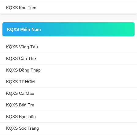
KQXS Kon Tum
KQXS Miền Nam
KQXS Vũng Tàu
KQXS Cần Thơ
KQXS Đồng Tháp
KQXS TP.HCM
KQXS Cà Mau
KQXS Bến Tre
KQXS Bạc Liêu
KQXS Sóc Trăng