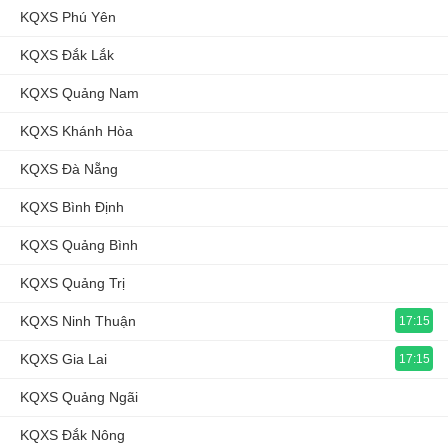
KQXS Phú Yên
KQXS Đắk Lắk
KQXS Quảng Nam
KQXS Khánh Hòa
KQXS Đà Nẵng
KQXS Bình Định
KQXS Quảng Bình
KQXS Quảng Trị
KQXS Ninh Thuận
17:15
KQXS Gia Lai
17:15
KQXS Quảng Ngãi
KQXS Đắk Nông