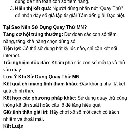
dụng để tính toán con số tiềm năng.
Hiển thị kết quả:
Người dùng nhấn nút “Quay Thử”
để nhận dãy số giả lập từ giải Tám đến giải Đặc biệt.
Tại Sao Nên Sử Dụng Quay Thử MN?
Tăng cơ hội trúng thưởng:
Dự đoán các con số tiềm
năng, tăng khả năng chọn đúng số.
Tiện lợi:
Có thể sử dụng bất kỳ lúc nào, chỉ cần kết nối
internet.
Trải nghiệm độc đáo:
Khám phá các con số mới lạ và thử
vận may.
Lưu Ý Khi Sử Dụng Quay Thử MN
Kết quả chỉ mang tính tham khảo:
Đây không phải là kết
quả chính thức.
Kết hợp các phương pháp khác:
Sử dụng quay thử cùng
thống kê tần suất hoặc cầu lô để tăng hiệu quả.
Giữ tinh thần giải trí:
Hãy chơi xổ số một cách có trách
nhiệm và thoải mái.
Kết Luận