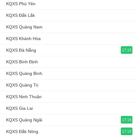
KQXS Phú Yên
KQXS Đắk Lắk
KQXS Quảng Nam
KQXS Khánh Hòa
KQXS Đà Nẵng
17:15
KQXS Bình Định
KQXS Quảng Bình
KQXS Quảng Trị
KQXS Ninh Thuận
KQXS Gia Lai
KQXS Quảng Ngãi
17:15
KQXS Đắk Nông
17:15