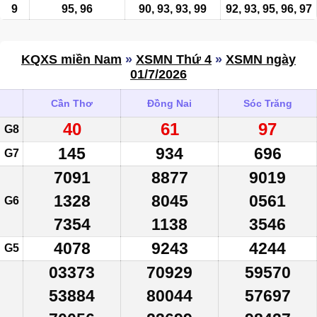
9
95, 96
90, 93, 93, 99
92, 93, 95, 96,
97
KQXS miền Nam
»
XSMN Thứ 4
»
XSMN ngày
01/7/2026
Cần Thơ
Đồng Nai
Sóc Trăng
40
61
97
G8
145
934
696
G7
7091
8877
9019
1328
8045
0561
G6
7354
1138
3546
4078
9243
4244
G5
03373
70929
59570
53884
80044
57697