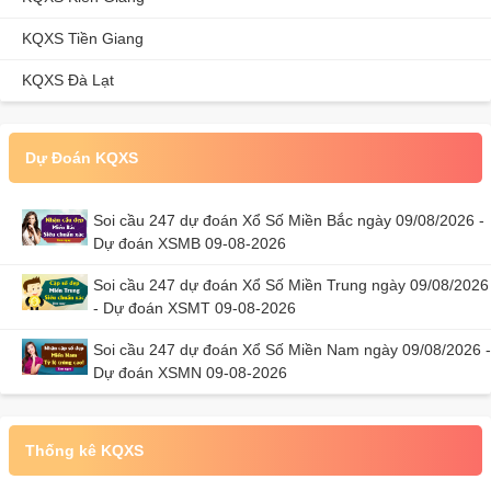
KQXS Tiền Giang
KQXS Đà Lạt
Dự Đoán KQXS
Soi cầu 247 dự đoán Xổ Số Miền Bắc ngày 09/08/2026 -
Dự đoán XSMB 09-08-2026
Soi cầu 247 dự đoán Xổ Số Miền Trung ngày 09/08/2026
- Dự đoán XSMT 09-08-2026
Soi cầu 247 dự đoán Xổ Số Miền Nam ngày 09/08/2026 -
Dự đoán XSMN 09-08-2026
Thống kê KQXS