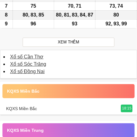
7
75
70, 71
73, 74
8
80, 83, 85
80, 81, 83, 84, 87
80
9
96
93
92, 93, 99
XEM THÊM
Xổ số Cần Thơ
Xổ số Sóc Trăng
Xổ số Đồng Nai
KQXS Miền Bắc
KQXS Miền Bắc
18:15
KQXS Miền Trung