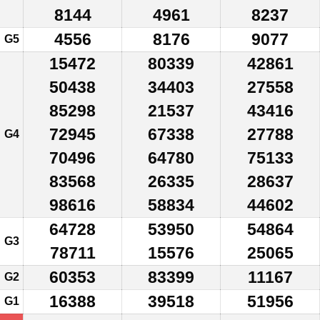
8144
4961
8237
4556
8176
9077
G5
15472
80339
42861
50438
34403
27558
85298
21537
43416
72945
67338
27788
G4
70496
64780
75133
83568
26335
28637
98616
58834
44602
64728
53950
54864
G3
78711
15576
25065
60353
83399
11167
G2
16388
39518
51956
G1