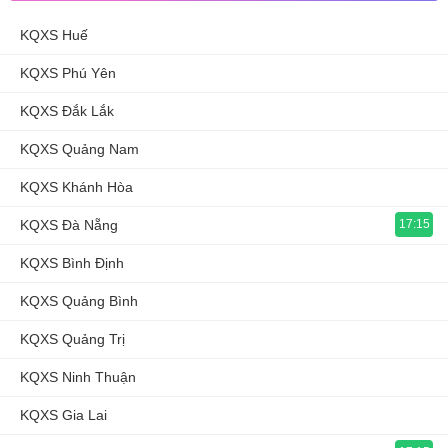
KQXS Huế
KQXS Phú Yên
KQXS Đắk Lắk
KQXS Quảng Nam
KQXS Khánh Hòa
KQXS Đà Nẵng
17:15
KQXS Bình Định
KQXS Quảng Bình
KQXS Quảng Trị
KQXS Ninh Thuận
KQXS Gia Lai