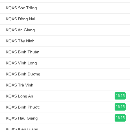
KQXS Sóc Trăng
KQXS Đồng Nai
KQXS An Giang
KQXS Tây Ninh
KQXS Bình Thuận
KQXS Vĩnh Long
KQXS Bình Dương
KQXS Trà Vinh
KQXS Long An
16:15
KQXS Bình Phước
16:15
KQXS Hậu Giang
16:15
KQXS Kiên Giang