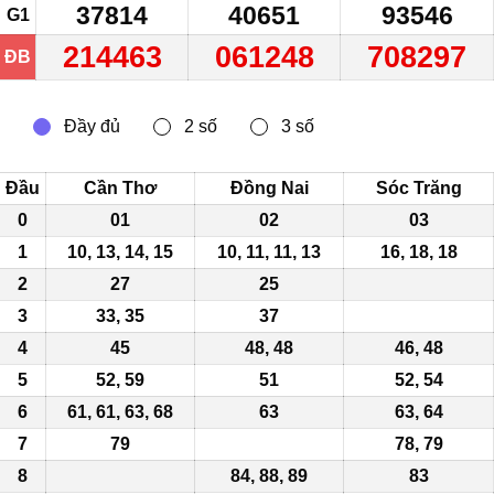
37814
40651
93546
G1
214463
061248
708297
ĐB
Đầu
Cần Thơ
Đồng Nai
Sóc Trăng
0
01
02
03
1
10, 13, 14, 15
10, 11, 11, 13
16, 18, 18
2
27
25
3
33, 35
37
4
45
48
,
48
46, 48
5
52, 59
51
52, 54
6
61, 61,
63
, 68
63
63, 64
7
79
78, 79
8
84, 88, 89
83