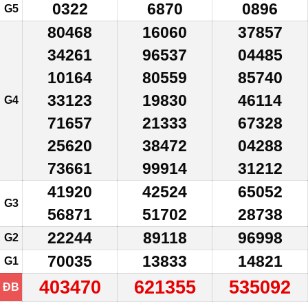
0322
6870
0896
G5
80468
16060
37857
34261
96537
04485
10164
80559
85740
33123
19830
46114
G4
71657
21333
67328
25620
38472
04288
73661
99914
31212
41920
42524
65052
G3
56871
51702
28738
22244
89118
96998
G2
70035
13833
14821
G1
403470
621355
535092
ĐB