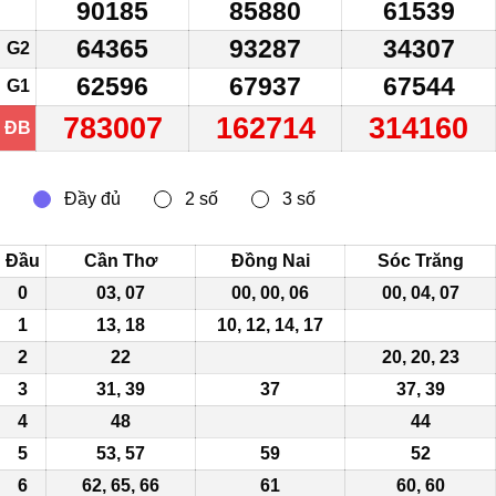
90185
85880
61539
64365
93287
34307
G2
62596
67937
67544
G1
783007
162714
314160
ĐB
Đầu
Cần Thơ
Đồng Nai
Sóc Trăng
0
03,
07
00, 00, 06
00, 04, 07
1
13, 18
10, 12,
14
, 17
2
22
20, 20, 23
3
31, 39
37
37, 39
4
48
44
5
53, 57
59
52
6
62, 65, 66
61
60
,
60