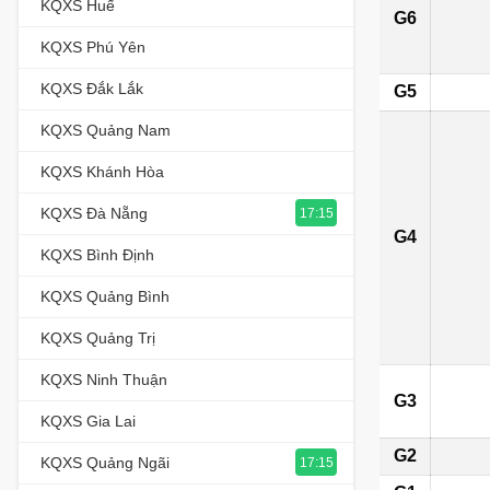
KQXS Huế
G6
KQXS Phú Yên
KQXS Đắk Lắk
G5
KQXS Quảng Nam
KQXS Khánh Hòa
KQXS Đà Nẵng
17:15
G4
KQXS Bình Định
KQXS Quảng Bình
KQXS Quảng Trị
KQXS Ninh Thuận
G3
KQXS Gia Lai
G2
KQXS Quảng Ngãi
17:15