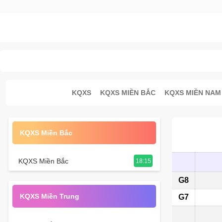
KQXS
KQXS MIỀN BẮC
KQXS MIỀN NAM
KQXS Miền Bắc
KQXS Miền Bắc
18:15
G8
KQXS Miền Trung
G7