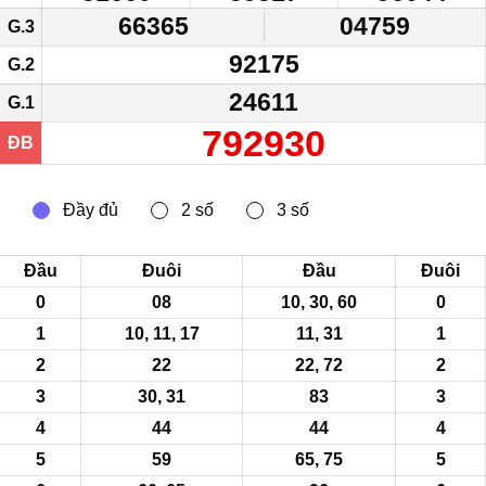
66365
04759
G.3
92175
G.2
24611
G.1
792930
ĐB
Đầu
Đuôi
Đầu
Đuôi
0
08
10,
30
, 60
0
1
10, 11, 17
11, 31
1
2
22
22, 72
2
3
30
, 31
83
3
4
44
44
4
5
59
65, 75
5