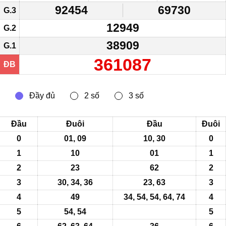
92454
69730
G.3
12949
G.2
38909
G.1
361087
ĐB
Đầu
Đuôi
Đầu
Đuôi
0
01, 09
10, 30
0
1
10
01
1
2
23
62
2
3
30, 34, 36
23, 63
3
4
49
34, 54, 54, 64, 74
4
5
54, 54
5