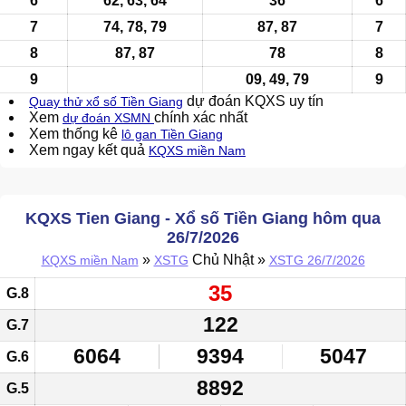
6
62, 63, 64
36
6
7
74, 78, 79
87
,
87
7
8
87
,
87
78
8
9
09, 49, 79
9
dự đoán KQXS uy tín
Quay thử xổ số Tiền Giang
Xem
chính xác nhất
dự đoán XSMN
Xem thống kê
lô gan Tiền Giang
Xem ngay kết quả
KQXS miền Nam
KQXS Tien Giang - Xổ số Tiền Giang hôm qua
26/7/2026
»
Chủ Nhật »
KQXS miền Nam
XSTG
XSTG 26/7/2026
35
G.8
122
G.7
6064
9394
5047
G.6
8892
G.5