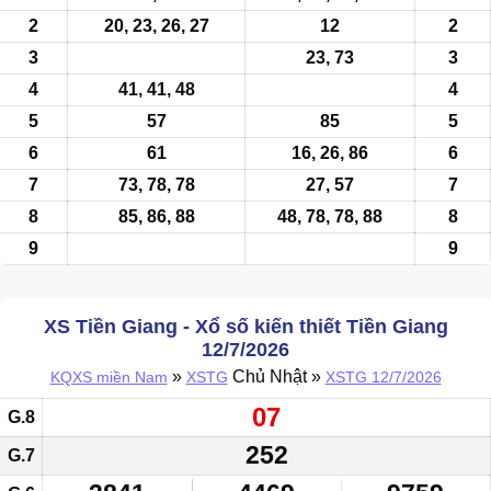
2
20, 23,
26
, 27
12
2
3
23, 73
3
4
41, 41, 48
4
5
57
85
5
6
61
16,
26
, 86
6
7
73, 78, 78
27, 57
7
8
85, 86, 88
48, 78, 78, 88
8
9
9
XS Tiền Giang - Xổ số kiến thiết Tiền Giang
12/7/2026
»
Chủ Nhật »
KQXS miền Nam
XSTG
XSTG 12/7/2026
07
G.8
252
G.7