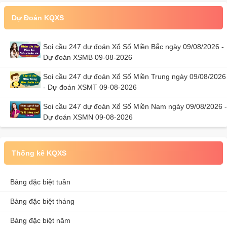
Dự Đoán KQXS
Soi cầu 247 dự đoán Xổ Số Miền Bắc ngày 09/08/2026 -
Dự đoán XSMB 09-08-2026
Soi cầu 247 dự đoán Xổ Số Miền Trung ngày 09/08/2026
- Dự đoán XSMT 09-08-2026
Soi cầu 247 dự đoán Xổ Số Miền Nam ngày 09/08/2026 -
Dự đoán XSMN 09-08-2026
Thống kê KQXS
Bảng đặc biệt tuần
Bảng đặc biệt tháng
Bảng đặc biệt năm