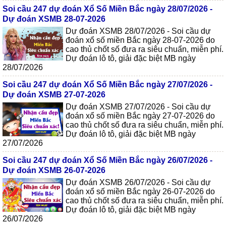
Soi cầu 247 dự đoán Xổ Số Miền Bắc ngày 28/07/2026 -
Dự đoán XSMB 28-07-2026
Dự đoán XSMB 28/07/2026 - Soi cầu dự
đoán xổ số miền Bắc ngày 28-07-2026 do
cao thủ chốt số đưa ra siêu chuẩn, miễn phí.
Dự đoán lô tô, giải đặc biệt MB ngày
28/07/2026
Soi cầu 247 dự đoán Xổ Số Miền Bắc ngày 27/07/2026 -
Dự đoán XSMB 27-07-2026
Dự đoán XSMB 27/07/2026 - Soi cầu dự
đoán xổ số miền Bắc ngày 27-07-2026 do
cao thủ chốt số đưa ra siêu chuẩn, miễn phí.
Dự đoán lô tô, giải đặc biệt MB ngày
27/07/2026
Soi cầu 247 dự đoán Xổ Số Miền Bắc ngày 26/07/2026 -
Dự đoán XSMB 26-07-2026
Dự đoán XSMB 26/07/2026 - Soi cầu dự
đoán xổ số miền Bắc ngày 26-07-2026 do
cao thủ chốt số đưa ra siêu chuẩn, miễn phí.
Dự đoán lô tô, giải đặc biệt MB ngày
26/07/2026