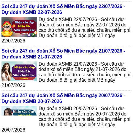
Soi cầu 247 dự đoán Xổ Số Miền Bắc ngày 22/07/2026 -
Dự đoán XSMB 22-07-2026
Dự đoán XSMB 22/07/2026 - Soi cầu dự
đoán xổ số miền Bắc ngày 22-07-2026 do
cao thủ chốt số đưa ra siêu chuẩn, miễn phí.
Dự đoán lô tô, giải đặc biệt MB ngày
22/07/2026
Soi cầu 247 dự đoán Xổ Số Miền Bắc ngày 21/07/2026 -
Dự đoán XSMB 21-07-2026
Dự đoán XSMB 21/07/2026 - Soi cầu dự
đoán xổ số miền Bắc ngày 21-07-2026 do
cao thủ chốt số đưa ra siêu chuẩn, miễn phí.
Dự đoán lô tô, giải đặc biệt MB ngày
21/07/2026
Soi cầu 247 dự đoán Xổ Số Miền Bắc ngày 20/07/2026 -
Dự đoán XSMB 20-07-2026
Dự đoán XSMB 20/07/2026 - Soi cầu dự
đoán xổ số miền Bắc ngày 20-07-2026 do
cao thủ chốt số đưa ra siêu chuẩn, miễn phí.
Dự đoán lô tô, giải đặc biệt MB ngày
20/07/2026