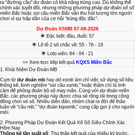
ra “đường cầu” dự đoán có khả năng trúng cao. Dù không thể
chính xác tuyệt đối, nhưng những phương pháp
dự đoán xổ số
miền Bắc
hoặc
soi cầu miền Bắc
vẫn thu hút lượng lớn người
chơi vì sự hấp dẫn của cơ hội “trúng độc đắc”.
Dự Đoán XSMB 07-08-2026
🌟 Đặc biệt: đầu, đuôi:
57
🌟 Lô tô 2 số chắc về:
55 - 76 - 19
🌟 Loto xiên:
84 - 04 - 21
=> Xem trực tiếp kết quả
KQXS Miền Bắc
1. Khái Niệm Dự Đoán MB
Cụm từ
dự đoán mb
hay
dd xsmb
ám chỉ việc sử dụng số liệu
thống kê, kinh nghiệm “soi cầu xsmb,” hoặc thậm chí là linh
cảm để phỏng đoán bộ số may mắn. Cùng với
dự đoán miền
Bắc
, các phương pháp này được chia sẻ rộng rãi trong cộng
đồng chơi vé số. Nhiều diễn đàn, nhóm chat ra đời để thảo
luận về “cầu mb,” “dự đoán kqxsmb,” cung cấp gợi ý cho người
mới.
2. Phương Pháp Dự Đoán Kết Quả Xổ Số Siêu Chính Xác
Hôm Nay
Thống kê tần suất số
: Thu thập kết quả của nhiều kỳ trước,