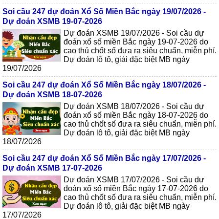
Soi cầu 247 dự đoán Xổ Số Miền Bắc ngày 19/07/2026 -
Dự đoán XSMB 19-07-2026
Dự đoán XSMB 19/07/2026 - Soi cầu dự
đoán xổ số miền Bắc ngày 19-07-2026 do
cao thủ chốt số đưa ra siêu chuẩn, miễn phí.
Dự đoán lô tô, giải đặc biệt MB ngày
19/07/2026
Soi cầu 247 dự đoán Xổ Số Miền Bắc ngày 18/07/2026 -
Dự đoán XSMB 18-07-2026
Dự đoán XSMB 18/07/2026 - Soi cầu dự
đoán xổ số miền Bắc ngày 18-07-2026 do
cao thủ chốt số đưa ra siêu chuẩn, miễn phí.
Dự đoán lô tô, giải đặc biệt MB ngày
18/07/2026
Soi cầu 247 dự đoán Xổ Số Miền Bắc ngày 17/07/2026 -
Dự đoán XSMB 17-07-2026
Dự đoán XSMB 17/07/2026 - Soi cầu dự
đoán xổ số miền Bắc ngày 17-07-2026 do
cao thủ chốt số đưa ra siêu chuẩn, miễn phí.
Dự đoán lô tô, giải đặc biệt MB ngày
17/07/2026