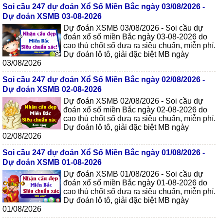
Soi cầu 247 dự đoán Xổ Số Miền Bắc ngày 03/08/2026 -
Dự đoán XSMB 03-08-2026
Dự đoán XSMB 03/08/2026 - Soi cầu dự
đoán xổ số miền Bắc ngày 03-08-2026 do
cao thủ chốt số đưa ra siêu chuẩn, miễn phí.
Dự đoán lô tô, giải đặc biệt MB ngày
03/08/2026
Soi cầu 247 dự đoán Xổ Số Miền Bắc ngày 02/08/2026 -
Dự đoán XSMB 02-08-2026
Dự đoán XSMB 02/08/2026 - Soi cầu dự
đoán xổ số miền Bắc ngày 02-08-2026 do
cao thủ chốt số đưa ra siêu chuẩn, miễn phí.
Dự đoán lô tô, giải đặc biệt MB ngày
02/08/2026
Soi cầu 247 dự đoán Xổ Số Miền Bắc ngày 01/08/2026 -
Dự đoán XSMB 01-08-2026
Dự đoán XSMB 01/08/2026 - Soi cầu dự
đoán xổ số miền Bắc ngày 01-08-2026 do
cao thủ chốt số đưa ra siêu chuẩn, miễn phí.
Dự đoán lô tô, giải đặc biệt MB ngày
01/08/2026