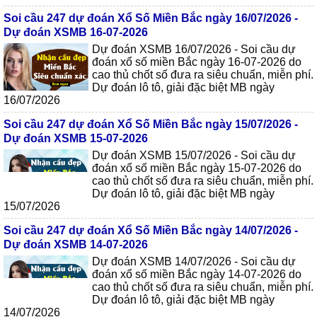
Soi cầu 247 dự đoán Xổ Số Miền Bắc ngày 16/07/2026 -
Dự đoán XSMB 16-07-2026
Dự đoán XSMB 16/07/2026 - Soi cầu dự
đoán xổ số miền Bắc ngày 16-07-2026 do
cao thủ chốt số đưa ra siêu chuẩn, miễn phí.
Dự đoán lô tô, giải đặc biệt MB ngày
16/07/2026
Soi cầu 247 dự đoán Xổ Số Miền Bắc ngày 15/07/2026 -
Dự đoán XSMB 15-07-2026
Dự đoán XSMB 15/07/2026 - Soi cầu dự
đoán xổ số miền Bắc ngày 15-07-2026 do
cao thủ chốt số đưa ra siêu chuẩn, miễn phí.
Dự đoán lô tô, giải đặc biệt MB ngày
15/07/2026
Soi cầu 247 dự đoán Xổ Số Miền Bắc ngày 14/07/2026 -
Dự đoán XSMB 14-07-2026
Dự đoán XSMB 14/07/2026 - Soi cầu dự
đoán xổ số miền Bắc ngày 14-07-2026 do
cao thủ chốt số đưa ra siêu chuẩn, miễn phí.
Dự đoán lô tô, giải đặc biệt MB ngày
14/07/2026