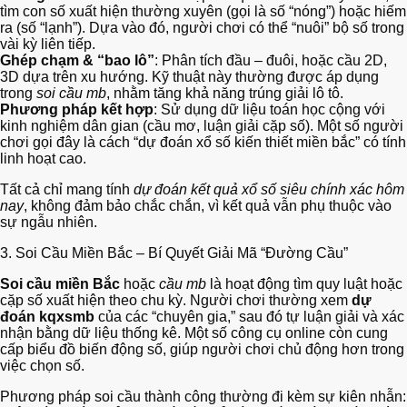
tìm con số xuất hiện thường xuyên (gọi là số “nóng”) hoặc hiếm
ra (số “lạnh”). Dựa vào đó, người chơi có thể “nuôi” bộ số trong
vài kỳ liên tiếp.
Ghép chạm & “bao lô”
: Phân tích đầu – đuôi, hoặc cầu 2D,
3D dựa trên xu hướng. Kỹ thuật này thường được áp dụng
trong
soi cầu mb
, nhằm tăng khả năng trúng giải lô tô.
Phương pháp kết hợp
: Sử dụng dữ liệu toán học cộng với
kinh nghiệm dân gian (cầu mơ, luận giải cặp số). Một số người
chơi gọi đây là cách “dự đoán xổ số kiến thiết miền bắc” có tính
linh hoạt cao.
Tất cả chỉ mang tính
dự đoán kết quả xổ số siêu chính xác hôm
nay
, không đảm bảo chắc chắn, vì kết quả vẫn phụ thuộc vào
sự ngẫu nhiên.
3. Soi Cầu Miền Bắc – Bí Quyết Giải Mã “Đường Cầu”
Soi cầu miền Bắc
hoặc
cầu mb
là hoạt động tìm quy luật hoặc
cặp số xuất hiện theo chu kỳ. Người chơi thường xem
dự
đoán kqxsmb
của các “chuyên gia,” sau đó tự luận giải và xác
nhận bằng dữ liệu thống kê. Một số công cụ online còn cung
cấp biểu đồ biến động số, giúp người chơi chủ động hơn trong
việc chọn số.
Phương pháp soi cầu thành công thường đi kèm sự kiên nhẫn: