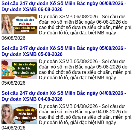
Soi cầu 247 dự đoán Xổ Số Miền Bắc ngày 06/08/2026 -
Dự đoán XSMB 06-08-2026
Dự đoán XSMB 06/08/2026 - Soi cầu dự
đoán xổ số miền Bắc ngày 06-08-2026 do
cao thủ chốt số đưa ra siêu chuẩn, miễn phí.
Dự đoán lô tô, giải đặc biệt MB ngày
06/08/2026
Soi cầu 247 dự đoán Xổ Số Miền Bắc ngày 05/08/2026 -
Dự đoán XSMB 05-08-2026
Dự đoán XSMB 05/08/2026 - Soi cầu dự
đoán xổ số miền Bắc ngày 05-08-2026 do
cao thủ chốt số đưa ra siêu chuẩn, miễn phí.
Dự đoán lô tô, giải đặc biệt MB ngày
05/08/2026
Soi cầu 247 dự đoán Xổ Số Miền Bắc ngày 04/08/2026 -
Dự đoán XSMB 04-08-2026
Dự đoán XSMB 04/08/2026 - Soi cầu dự
đoán xổ số miền Bắc ngày 04-08-2026 do
cao thủ chốt số đưa ra siêu chuẩn, miễn phí.
Dự đoán lô tô, giải đặc biệt MB ngày
04/08/2026