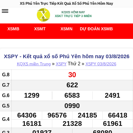
XS Phú Yên Trực Tiếp Kết Quả Xổ Số Phú Yên Hôm Nay
XSMB
XSMT
XSMN
DỰ ĐOÁN XSMB
Soi cầu 247
XSPY - Kết quả xổ số Phú Yên hôm nay 03/8/2026
»
Thứ 2 »
KQXS miền Trung
XSPY
XSPY 03/8/2026
30
G.8
622
G.7
1299
6583
2491
G.6
0990
G.5
64306
96576
24185
66418
G.4
16181
21328
61961
01927
68080
G.3