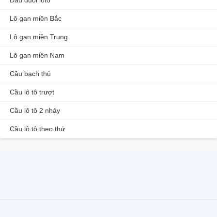
Lô gan miền Bắc
Lô gan miền Trung
Lô gan miền Nam
Cầu bạch thủ
Cầu lô tô trượt
Cầu lô tô 2 nháy
Cầu lô tô theo thứ
F8bet
rổng bạch kim 777
lo top