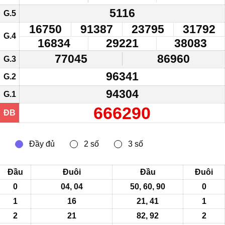
5116
G.5
16750
91387
23795
31792
G.4
16834
29221
38083
77045
86960
G.3
96341
G.2
94304
G.1
666290
ĐB
Đầu
Đuôi
Đầu
Đuôi
0
04, 04
50, 60,
90
0
1
16
21, 41
1
2
21
82, 92
2