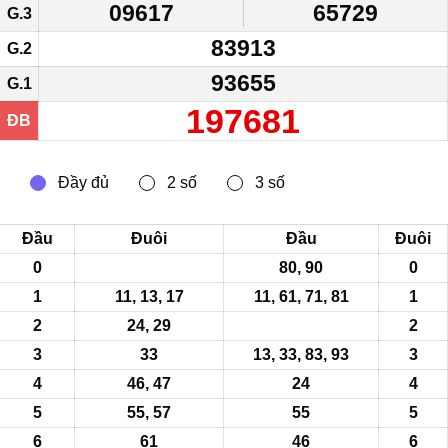
09617
65729
G.3
83913
G.2
93655
G.1
197681
ĐB
Đầu
Đuôi
Đầu
Đuôi
0
80, 90
0
1
11, 13, 17
11, 61, 71,
81
1
2
24, 29
2
3
33
13, 33, 83, 93
3
4
46, 47
24
4
5
55, 57
55
5
6
61
46
6