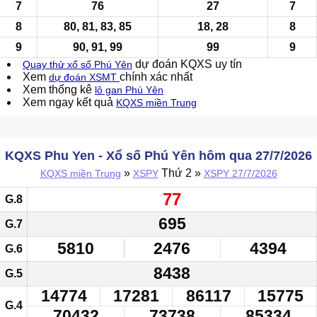
7
76
27
7
8
80, 81, 83, 85
18, 28
8
9
90, 91, 99
99
9
dự đoán KQXS uy tín
Quay thử xổ số Phú Yên
Xem
chính xác nhất
dự đoán XSMT
Xem thống kê
lô gan Phú Yên
Xem ngay kết quả
KQXS miền Trung
KQXS Phu Yen - Xổ số Phú Yên hôm qua 27/7/2026
»
Thứ 2 »
KQXS miền Trung
XSPY
XSPY 27/7/2026
77
G.8
695
G.7
5810
2476
4394
G.6
8438
G.5
14774
17281
86117
15775
G.4
70432
73738
85334