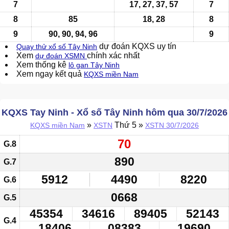
7
17, 27, 37,
57
7
8
85
18, 28
8
9
90, 90, 94, 96
9
dự đoán KQXS uy tín
Quay thử xổ số Tây Ninh
Xem
chính xác nhất
dự đoán XSMN
Xem thống kê
lô gan Tây Ninh
Xem ngay kết quả
KQXS miền Nam
KQXS Tay Ninh - Xổ số Tây Ninh hôm qua 30/7/2026
»
Thứ 5 »
KQXS miền Nam
XSTN
XSTN 30/7/2026
70
G.8
890
G.7
5912
4490
8220
G.6
0668
G.5
45354
34616
89405
52143
G.4
18406
08383
19690