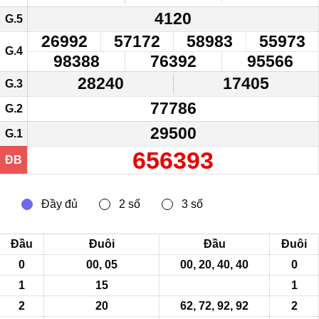
4120
G.5
26992
57172
58983
55973
G.4
98388
76392
95566
28240
17405
G.3
77786
G.2
29500
G.1
656393
ĐB
Đầu
Đuôi
Đầu
Đuôi
0
00, 05
00, 20, 40, 40
0
1
15
1
2
20
62, 72, 92, 92
2