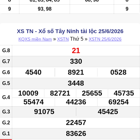
9
93, 98
9
XS TN - Xổ số Tây Ninh tài lộc 25/6/2026
»
Thứ 5 »
KQXS miền Nam
XSTN
XSTN 25/6/2026
21
G.8
330
G.7
4540
8921
0528
G.6
3448
G.5
10009
82721
25655
45735
G.4
55474
44236
69254
91075
45425
G.3
22457
G.2
83626
G.1