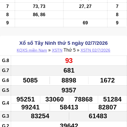
7
73, 73
27, 27
7
8
86, 86
8
9
69
9
Xổ số Tây Ninh thứ 5 ngày 02/7/2026
»
Thứ 5 »
KQXS miền Nam
XSTN
XSTN 02/7/2026
93
G.8
681
G.7
5085
8898
1672
G.6
9357
G.5
95251
33060
78868
51284
G.4
99241
58413
82807
83254
61483
G.3
39642
G.2