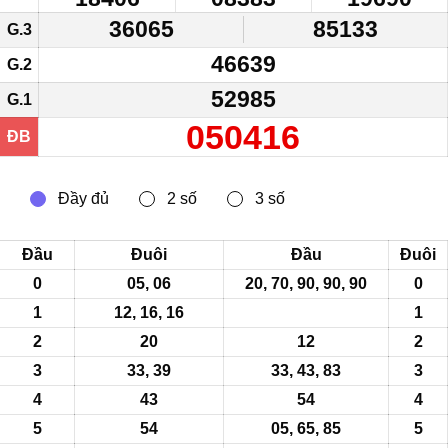
36065
85133
G.3
46639
G.2
52985
G.1
050416
ĐB
Đầu
Đuôi
Đầu
Đuôi
0
05, 06
20, 70, 90, 90, 90
0
1
12,
16
,
16
1
2
20
12
2
3
33, 39
33, 43, 83
3
4
43
54
4
5
54
05, 65, 85
5