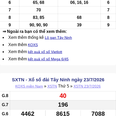
6
65, 68
06,
16
,
16
6
7
70
7
8
83, 85
68
8
9
90, 90, 90
39
9
⇒ Ngoài ra bạn có thể xem thêm:
Xem thêm thống kê
Lô gan Tây Ninh
Xem thêm
KQXS
Xem thêm
kết quả xổ số Vietlott
Xem thêm
kết quả xổ số Mega 6/45
SXTN - Xổ số đài Tây Ninh ngày 23/7/2026
»
Thứ 5 »
KQXS miền Nam
XSTN
XSTN 23/7/2026
40
G.8
196
G.7
4462
8615
7088
G.6