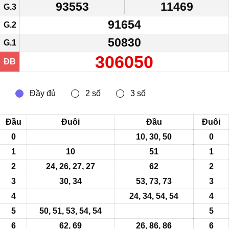
93553
11469
G.3
91654
G.2
50830
G.1
306050
ĐB
Đầu
Đuôi
Đầu
Đuôi
0
10, 30,
50
0
1
10
51
1
2
24, 26, 27, 27
62
2
3
30, 34
53, 73, 73
3
4
24, 34, 54, 54
4
5
50
, 51, 53, 54, 54
5
6
62, 69
26, 86, 86
6