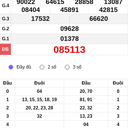
90022
64615
28858
13087
G.4
08404
45891
42815
17532
66620
G.3
09628
G.2
01378
G.1
085113
ĐB
Đầu
Đuôi
Đầu
Đuôi
0
04
20, 70
0
1
13
, 15, 15, 18, 19
81, 91
1
2
20, 22, 23, 28
22, 32
2
3
32
13
, 23
3
4
04
4