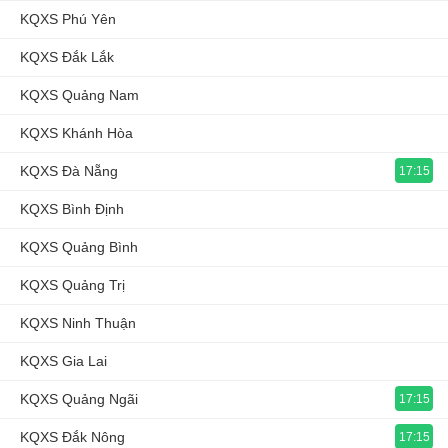
KQXS Phú Yên
KQXS Đắk Lắk
KQXS Quảng Nam
KQXS Khánh Hòa
KQXS Đà Nẵng
17:15
KQXS Bình Định
KQXS Quảng Bình
KQXS Quảng Trị
KQXS Ninh Thuận
KQXS Gia Lai
KQXS Quảng Ngãi
17:15
KQXS Đắk Nông
17:15