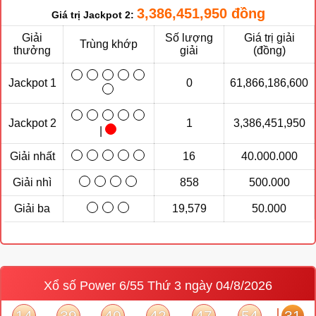
3,386,451,950 đồng
Giá trị Jackpot 2:
Giải
Số lượng
Giá trị giải
Trùng khớp
thưởng
giải
(đồng)
Jackpot 1
0
61,866,186,600
Jackpot 2
1
3,386,451,950
|
Giải nhất
16
40.000.000
Giải nhì
858
500.000
Giải ba
19,579
50.000
Xổ số Power 6/55
Thứ 3 ngày 04/8/2026
14
39
40
42
47
54
31