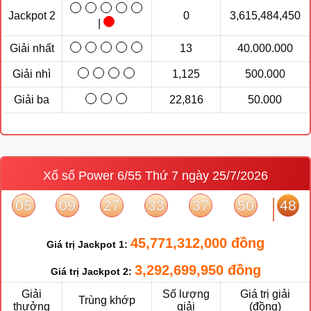
Jackpot 2
0
3,615,484,450
|
Giải nhất
13
40.000.000
Giải nhì
1,125
500.000
Giải ba
22,816
50.000
Xổ số Power 6/55
Thứ 7 ngày 25/7/2026
05
09
27
33
37
50
48
45,771,312,000 đồng
Giá trị Jackpot 1:
3,292,699,950 đồng
Giá trị Jackpot 2:
Giải
Số lượng
Giá trị giải
Trùng khớp
thưởng
giải
(đồng)