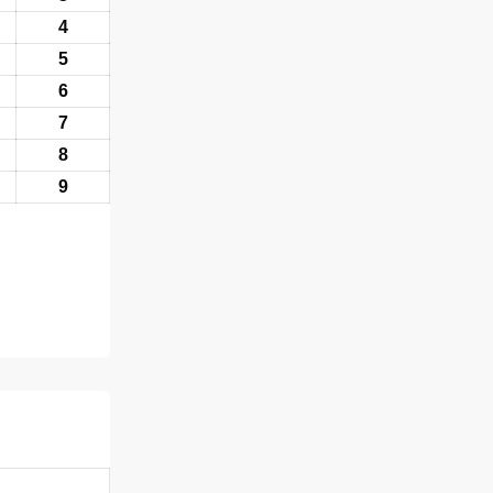
4
5
6
7
8
9