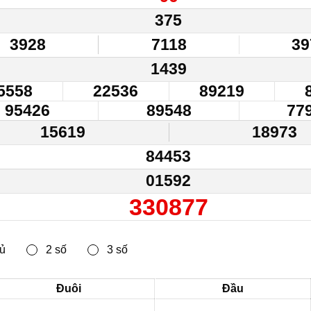
375
3928
7118
39
1439
5558
22536
89219
95426
89548
77
15619
18973
84453
01592
330877
Đuôi
Đầu