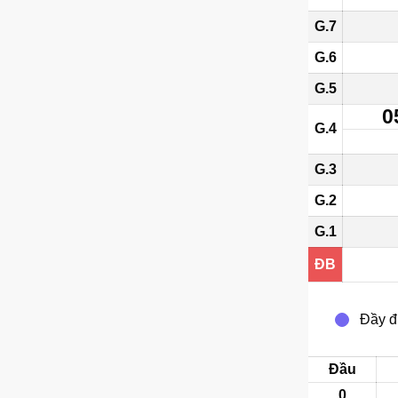
G.7
G.6
G.5
0
G.4
G.3
G.2
G.1
ĐB
Đầu
0