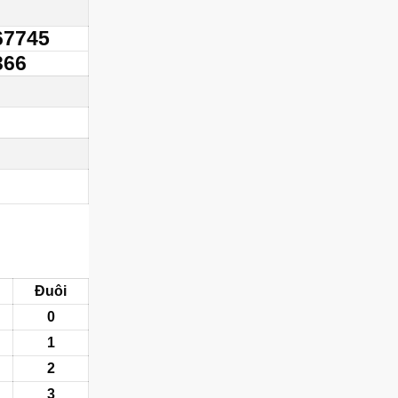
67745
366
Đuôi
0
1
2
3