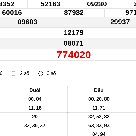
3352
52163
09280
60016
87932
97
09683
29937
12179
08071
774020
Đuôi
Đầu
00, 04
00,
20
, 80
11, 16
11, 71
20
32, 52, 82
32, 36, 37
63, 83, 93
04, 94