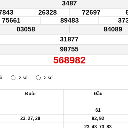
3487
7843
26328
72697
75661
89483
37
03058
84089
31877
98755
568982
Đuôi
Đầu
61
23, 27, 28
82
, 92
23, 43, 73, 83