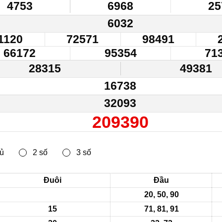
4753
6968
25
6032
1120
72571
98491
66172
95354
71
28315
49381
16738
32093
209390
Đuôi
Đầu
20, 50,
90
15
71, 81, 91