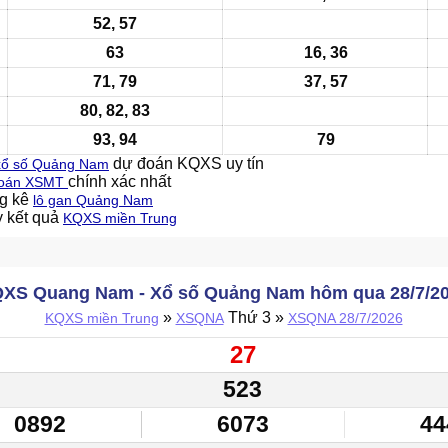
52, 57
63
16, 36
71, 79
37, 57
80, 82, 83
93, 94
79
dự đoán KQXS uy tín
xổ số Quảng Nam
chính xác nhất
đoán XSMT
g kê
lô gan Quảng Nam
 kết quả
KQXS miền Trung
XS Quang Nam - Xổ số Quảng Nam hôm qua 28/7/2
»
Thứ 3 »
KQXS miền Trung
XSQNA
XSQNA 28/7/2026
27
523
0892
6073
44