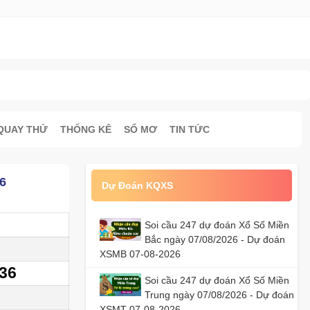
QUAY THỬ
THỐNG KÊ
SỔ MƠ
TIN TỨC
6
Dự Đoán KQXS
Soi cầu 247 dự đoán Xổ Số Miền
Bắc ngày 07/08/2026 - Dự đoán
XSMB 07-08-2026
36
Soi cầu 247 dự đoán Xổ Số Miền
Trung ngày 07/08/2026 - Dự đoán
XSMT 07-08-2026