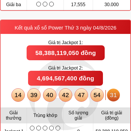
Giải ba
17,555
30.000
Kết quả xổ số Power
Thứ 3 ngày 04/8/2026
Giá trị Jackpot 1:
58,388,119,050 đồng
Giá trị Jackpot 2:
4,694,567,400 đồng
14
39
40
42
47
54
31
Giải
Số lượng
Giá trị giải
Trùng khớp
thưởng
giải
(đồng)