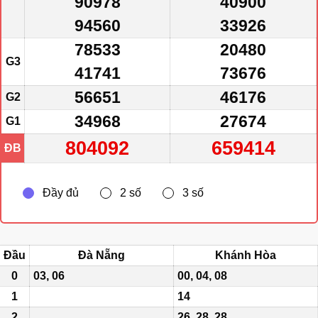
90978
40900
94560
33926
78533
20480
G3
41741
73676
56651
46176
G2
34968
27674
G1
804092
659414
ĐB
Đầu
Đà Nẵng
Khánh Hòa
0
03, 06
00, 04, 08
1
14
2
26, 28, 28