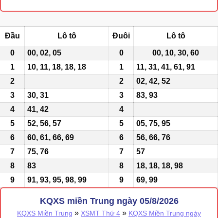
Đầu
Lô tô
Đuôi
Lô tô
0
00, 02, 05
0
00, 10, 30,
60
1
10, 11, 18, 18, 18
1
11, 31, 41, 61, 91
2
2
02, 42, 52
3
30, 31
3
83, 93
4
41, 42
4
5
52, 56, 57
5
05, 75, 95
6
60
, 61, 66, 69
6
56, 66, 76
7
75, 76
7
57
8
83
8
18, 18, 18, 98
9
91, 93, 95, 98, 99
9
69, 99
KQXS miền Trung ngày 05/8/2026
»
»
KQXS Miền Trung
XSMT Thứ 4
KQXS Miền Trung ngày