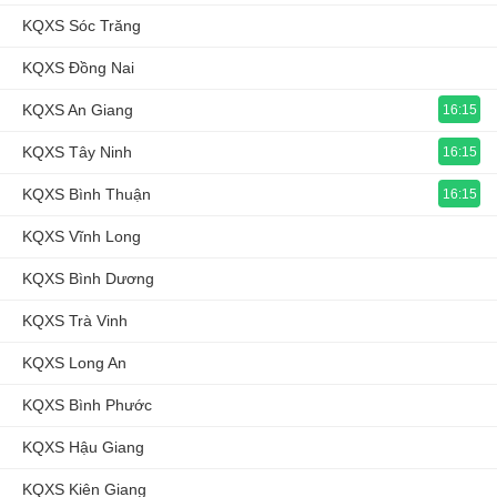
KQXS Sóc Trăng
KQXS Đồng Nai
KQXS An Giang
16:15
KQXS Tây Ninh
16:15
KQXS Bình Thuận
16:15
KQXS Vĩnh Long
KQXS Bình Dương
KQXS Trà Vinh
KQXS Long An
KQXS Bình Phước
KQXS Hậu Giang
KQXS Kiên Giang