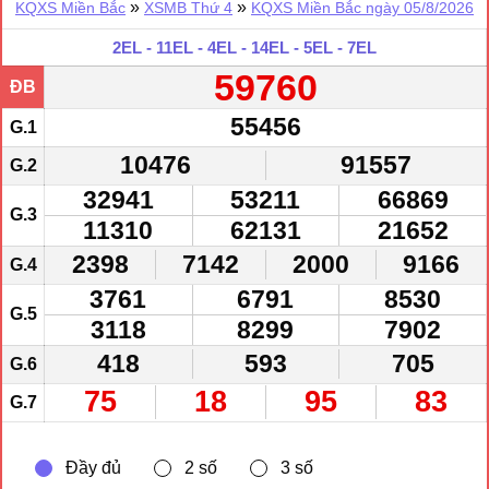
»
»
KQXS Miền Bắc
XSMB Thứ 4
KQXS Miền Bắc ngày 05/8/2026
2EL - 11EL - 4EL - 14EL - 5EL - 7EL
59760
ĐB
55456
G.1
10476
91557
G.2
32941
53211
66869
G.3
11310
62131
21652
2398
7142
2000
9166
G.4
3761
6791
8530
G.5
3118
8299
7902
418
593
705
G.6
75
18
95
83
G.7