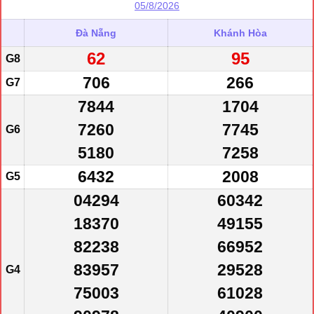
05/8/2026
Đà Nẵng
Khánh Hòa
62
95
G8
706
266
G7
7844
1704
7260
7745
G6
5180
7258
6432
2008
G5
04294
60342
18370
49155
82238
66952
83957
29528
G4
75003
61028