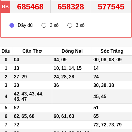
685468
658328
577545
ĐB
Đầu
Cần Thơ
Đồng Nai
Sóc Trăng
0
04
04, 09
00, 08, 08, 09
1
13
10, 11, 14, 15
14
2
27, 29
24,
28
,
28
24
3
30
36
30, 38, 38
42, 43, 43, 44,
4
45
,
45
45, 47
5
52
51
6
62, 65,
68
60, 61, 63
65
7
72
72, 72, 73, 79