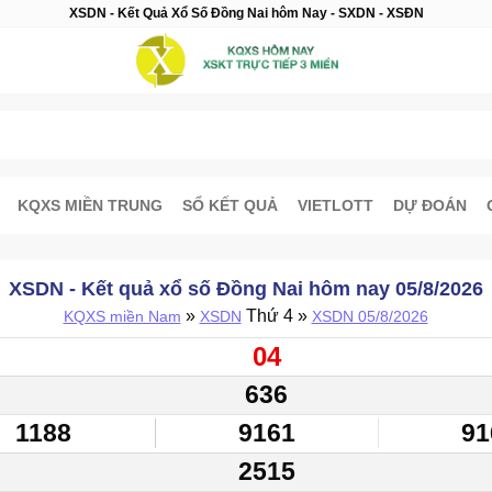
XSDN - Kết Quả Xổ Số Đồng Nai hôm Nay - SXDN - XSĐN
Soi cầu 247
KQXS MIỀN TRUNG
SỔ KẾT QUẢ
VIETLOTT
DỰ ĐOÁN
XSDN - Kết quả xổ số Đồng Nai hôm nay 05/8/2026
»
Thứ 4 »
KQXS miền Nam
XSDN
XSDN 05/8/2026
04
636
1188
9161
91
2515