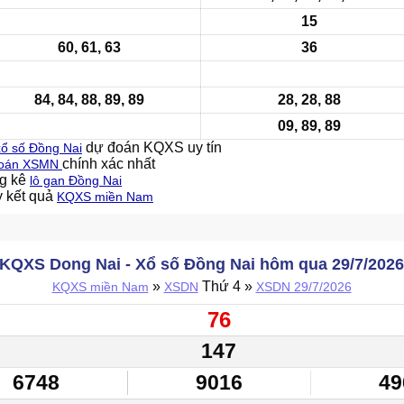
15
60, 61, 63
36
84, 84, 88, 89, 89
28
,
28
, 88
09, 89, 89
dự đoán KQXS uy tín
xổ số Đồng Nai
chính xác nhất
đoán XSMN
g kê
lô gan Đồng Nai
 kết quả
KQXS miền Nam
KQXS Dong Nai - Xổ số Đồng Nai hôm qua 29/7/2026
»
Thứ 4 »
KQXS miền Nam
XSDN
XSDN 29/7/2026
76
147
6748
9016
49