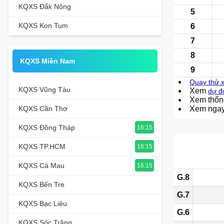
KQXS Đắk Nông
5
KQXS Kon Tum
6
7
8
KQXS Miền Nam
9
Quay thử 
KQXS Vũng Tàu
Xem
dự 
Xem thốn
KQXS Cần Thơ
Xem ngay
KQXS Đồng Tháp
16:15
KQXS TP.HCM
16:15
KQXS Cà Mau
16:15
G.8
KQXS Bến Tre
G.7
KQXS Bạc Liêu
G.6
KQXS Sóc Trăng