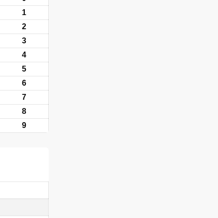
1
2
3
4
5
6
7
8
9