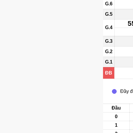
G.6
G.5
5
G.4
G.3
G.2
G.1
ĐB
Đầu
0
1