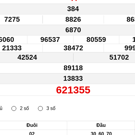
384
7275
8826
86
6870
6060
96537
80559
21333
38472
99
42524
51702
89118
13833
621355
Đuôi
Đầu
02
30, 60, 70