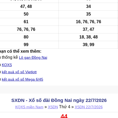
47, 48
34
50
35
61
16, 76, 76, 76
76, 76, 76
37, 47
80
18, 38, 48
99
39, 99
bạn có thể xem thêm:
 thống kê
Lô gan Đồng Nai
m
KQXS
m
kết quả xổ số Vietlott
m
kết quả xổ số Mega 6/45
SXDN - Xổ số đài Đồng Nai ngày 22/7/2026
»
Thứ 4 »
KQXS miền Nam
XSDN
XSDN 22/7/2026
44