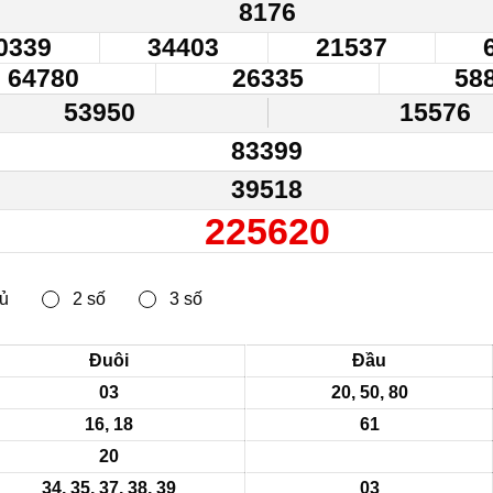
8176
0339
34403
21537
64780
26335
58
53950
15576
83399
39518
225620
Đuôi
Đầu
03
20
, 50, 80
16, 18
61
20
34, 35, 37, 38, 39
03