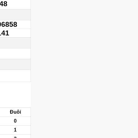
48
06858
141
Đuôi
0
1