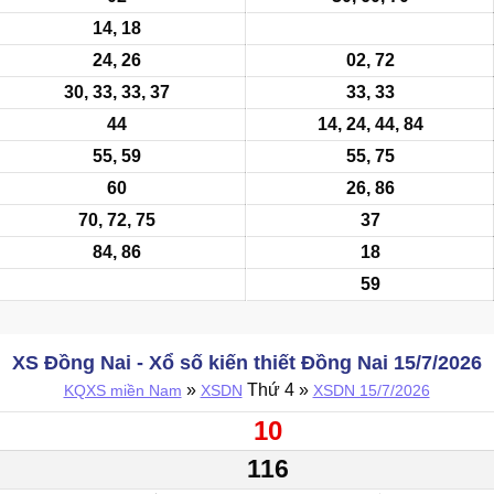
14, 18
24, 26
02, 72
30, 33, 33, 37
33, 33
44
14, 24, 44, 84
55
, 59
55
, 75
60
26, 86
70, 72, 75
37
84, 86
18
59
XS Đồng Nai - Xổ số kiến thiết Đồng Nai 15/7/2026
»
Thứ 4 »
KQXS miền Nam
XSDN
XSDN 15/7/2026
10
116