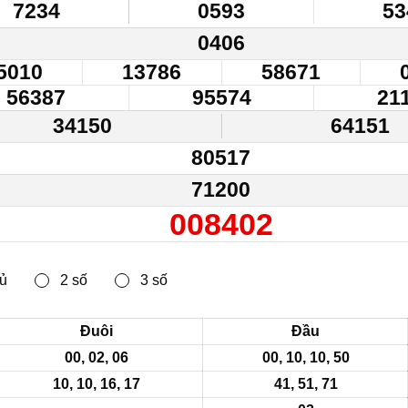
7234
0593
53
0406
5010
13786
58671
56387
95574
21
34150
64151
80517
71200
008402
Đuôi
Đầu
00,
02
, 06
00, 10, 10, 50
10, 10, 16, 17
41, 51, 71