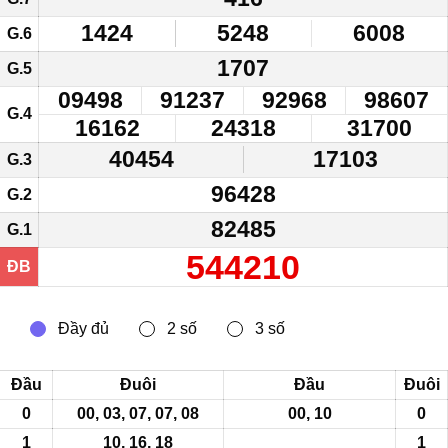
1424
5248
6008
G.6
1707
G.5
09498
91237
92968
98607
G.4
16162
24318
31700
40454
17103
G.3
96428
G.2
82485
G.1
544210
ĐB
Đầu
Đuôi
Đầu
Đuôi
0
00, 03, 07, 07, 08
00,
10
0
1
10
, 16, 18
1