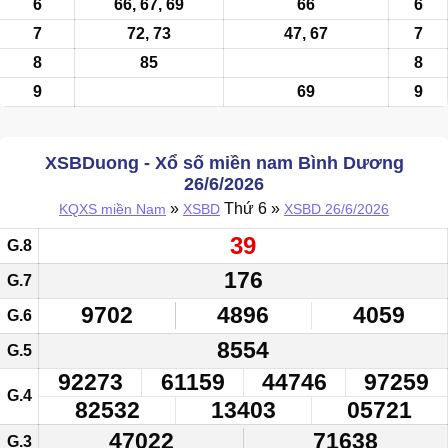
6
66, 67, 69
66
6
7
72, 73
47, 67
7
8
85
8
9
69
9
XSBDuong - Xổ số miền nam Bình Dương
26/6/2026
»
Thứ 6 »
KQXS miền Nam
XSBD
XSBD 26/6/2026
39
G.8
176
G.7
9702
4896
4059
G.6
8554
G.5
92273
61159
44746
97259
G.4
82532
13403
05721
47022
71638
G.3