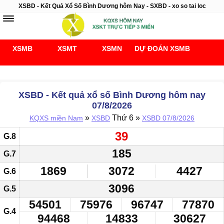
XSBD - Kết Quả Xổ Số Bình Dương hôm Nay - SXBD - xo so tai loc
XSMB
XSMT
XSMN
DỰ ĐOÁN XSMB
Soi cầu 247
XSBD - Kết quả xổ số Bình Dương hôm nay
07/8/2026
»
Thứ 6 »
KQXS miền Nam
XSBD
XSBD 07/8/2026
39
G.8
185
G.7
1869
3072
4427
G.6
3096
G.5
54501
75976
96747
77870
G.4
94468
14833
30627