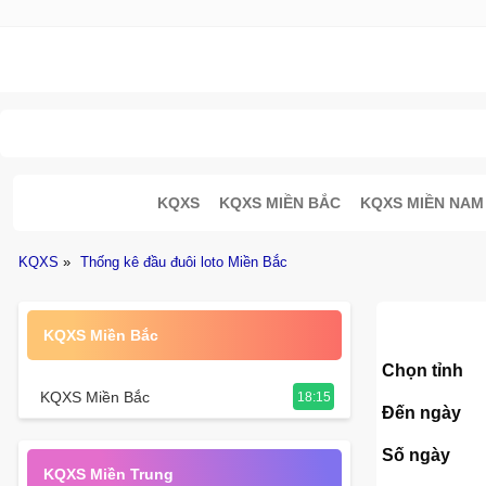
KQXS
KQXS MIỀN BẮC
KQXS MIỀN NAM
KQXS
»
Thống kê đầu đuôi loto Miền Bắc
KQXS Miền Bắc
Chọn tỉnh
KQXS Miền Bắc
18:15
Đến ngày
Số ngày
KQXS Miền Trung