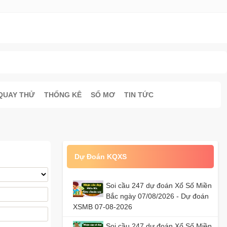
QUAY THỬ
THỐNG KÊ
SỔ MƠ
TIN TỨC
Dự Đoán KQXS
Soi cầu 247 dự đoán Xổ Số Miền
Bắc ngày 07/08/2026 - Dự đoán
XSMB 07-08-2026
Soi cầu 247 dự đoán Xổ Số Miền