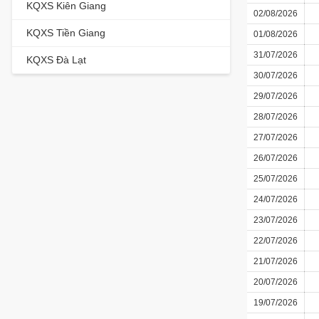
KQXS Kiên Giang
02/08/2026
KQXS Tiền Giang
01/08/2026
31/07/2026
KQXS Đà Lạt
30/07/2026
29/07/2026
28/07/2026
27/07/2026
26/07/2026
25/07/2026
24/07/2026
23/07/2026
22/07/2026
21/07/2026
20/07/2026
19/07/2026