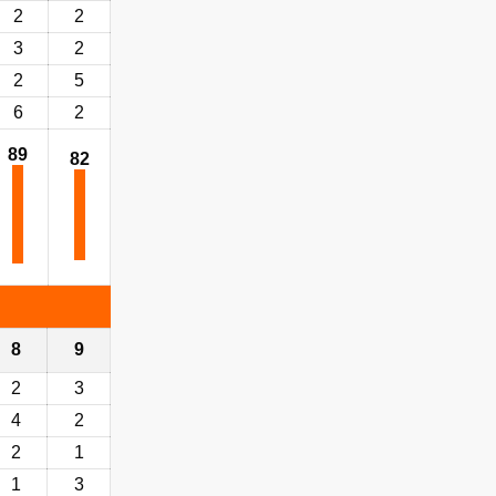
2
2
3
2
2
5
6
2
89
82
8
9
2
3
4
2
2
1
1
3