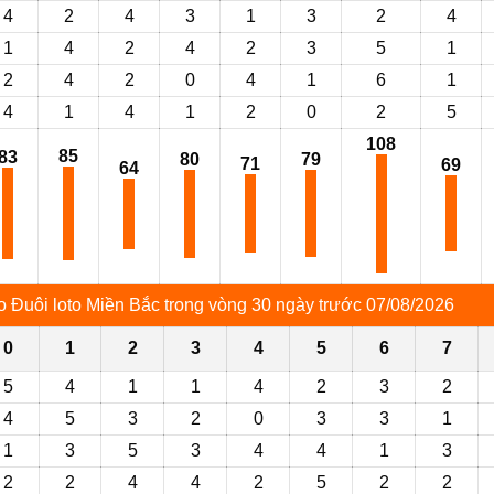
4
2
4
3
1
3
2
4
1
4
2
4
2
3
5
1
2
4
2
0
4
1
6
1
4
1
4
1
2
0
2
5
108
85
83
80
79
71
69
64
o Đuôi loto Miền Bắc trong vòng 30 ngày trước 07/08/2026
0
1
2
3
4
5
6
7
5
4
1
1
4
2
3
2
4
5
3
2
0
3
3
1
1
3
5
3
4
4
1
3
2
2
4
4
2
5
2
2