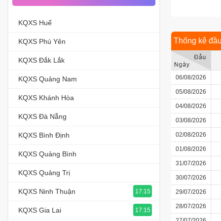
KQXS Huế
Thống kê đầu
KQXS Phú Yên
KQXS Đắk Lắk
06/08/2026
KQXS Quảng Nam
05/08/2026
KQXS Khánh Hòa
04/08/2026
KQXS Đà Nẵng
03/08/2026
KQXS Bình Định
02/08/2026
01/08/2026
KQXS Quảng Bình
31/07/2026
KQXS Quảng Trị
30/07/2026
KQXS Ninh Thuận
17:15
29/07/2026
28/07/2026
KQXS Gia Lai
17:15
27/07/2026