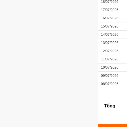
18/07/2026
17/07/2026
16/07/2026
15/07/2026
14/07/2026
13/07/2026
12/07/2026
11/07/2026
10/07/2026
09/07/2026
08/07/2026
Tổng