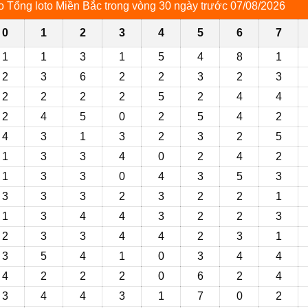
o Tổng loto Miền Bắc trong vòng 30 ngày trước 07/08/2026
0
1
2
3
4
5
6
7
1
1
3
1
5
4
8
1
2
3
6
2
2
3
2
3
2
2
2
2
5
2
4
4
2
4
5
0
2
5
4
2
4
3
1
3
2
3
2
5
1
3
3
4
0
2
4
2
1
3
3
0
4
3
5
3
3
3
3
2
3
2
2
1
1
3
4
4
3
2
2
3
2
3
3
4
4
2
3
1
3
5
4
1
0
3
4
4
4
2
2
2
0
6
2
4
3
4
4
3
1
7
0
2