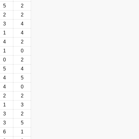
5
2
2
2
3
4
1
4
4
2
1
0
0
2
5
4
4
5
4
0
2
2
1
3
3
2
3
5
6
1