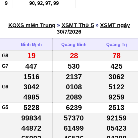
9
90, 92, 97, 99
KQXS miền Trung
»
XSMT Thứ 5
»
XSMT ngày
30/7/2026
Bình Định
Quảng Bình
Quảng Trị
19
28
78
G8
447
530
425
G7
1516
2137
3062
3042
0108
5122
G6
4985
2089
9259
5228
6239
2513
G5
99834
57370
92159
44872
61499
05423