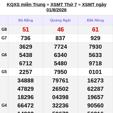
KQXS miền Trung
»
XSMT Thứ 7
»
XSMT ngày
01/8/2026
Đà Nẵng
Quảng Ngãi
Đắk Nông
51
46
61
G8
736
837
929
G7
3629
7724
7930
5438
6340
5633
G6
6712
5480
9718
2257
7950
0101
G5
34888
79761
16273
47829
26502
62287
18296
04398
19657
66472
32236
90560
G4