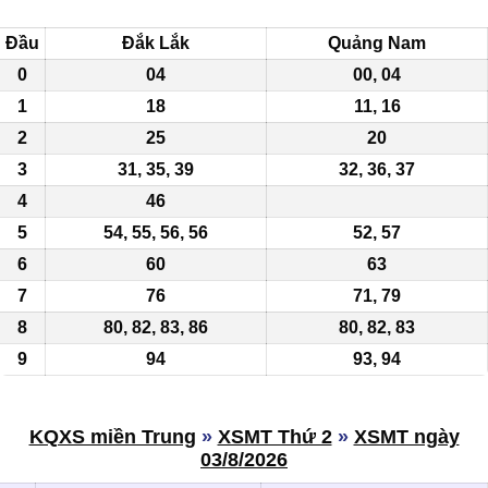
Đầu
Đắk Lắk
Quảng Nam
0
04
00, 04
1
18
11, 16
2
25
20
3
31, 35, 39
32, 36, 37
4
46
5
54, 55, 56, 56
52, 57
6
60
63
7
76
71, 79
8
80,
82
, 83, 86
80, 82, 83
9
94
93, 94
KQXS miền Trung
»
XSMT Thứ 2
»
XSMT ngày
03/8/2026