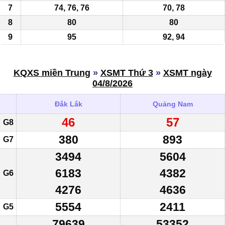
7
74, 76, 76
70, 78
8
80
80
9
95
92
, 94
KQXS miền Trung
»
XSMT Thứ 3
»
XSMT ngày
04/8/2026
Đắk Lắk
Quảng Nam
46
57
G8
380
893
G7
3494
5604
6183
4382
G6
4276
4636
5554
2411
G5
79639
53352