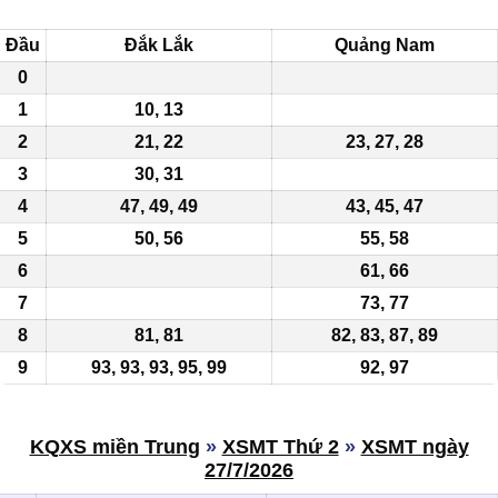
Đầu
Đắk Lắk
Quảng Nam
0
1
10, 13
2
21, 22
23, 27, 28
3
30, 31
4
47, 49, 49
43, 45, 47
5
50
, 56
55, 58
6
61, 66
7
73, 77
8
81, 81
82
, 83, 87, 89
9
93, 93, 93, 95, 99
92, 97
KQXS miền Trung
»
XSMT Thứ 2
»
XSMT ngày
27/7/2026