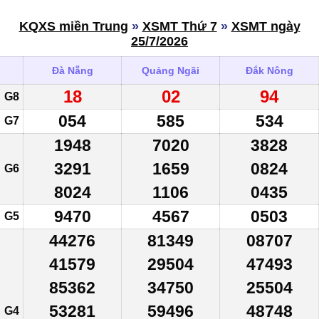
KQXS miền Trung
»
XSMT Thứ 7
»
XSMT ngày
25/7/2026
Đà Nẵng
Quảng Ngãi
Đắk Nông
18
02
94
G8
054
585
534
G7
1948
7020
3828
3291
1659
0824
G6
8024
1106
0435
9470
4567
0503
G5
44276
81349
08707
41579
29504
47493
85362
34750
25504
53281
59496
48748
G4