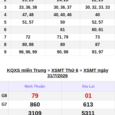
3
33, 36, 38
30, 36, 37
30, 32, 33, 33
4
47, 48
40, 40, 46
40
5
51, 57
50
52, 57
6
61
60, 61
7
72
71
, 79
73
8
80, 88
80
87
9
96, 96,
99
90, 98
93, 97
KQXS miền Trung
»
XSMT Thứ 6
»
XSMT ngày
31/7/2026
Ninh Thuận
Gia Lai
79
01
G8
860
613
G7
3109
5311