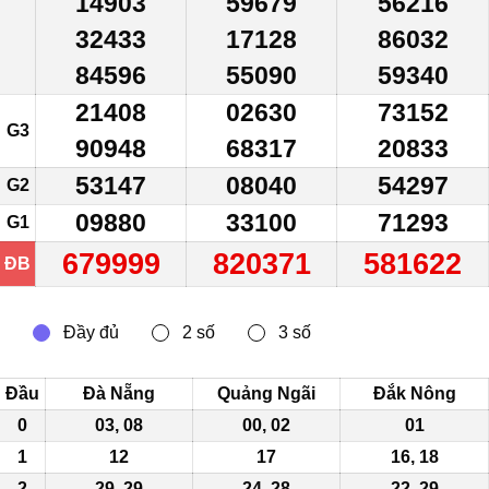
14903
59679
56216
32433
17128
86032
84596
55090
59340
21408
02630
73152
G3
90948
68317
20833
53147
08040
54297
G2
09880
33100
71293
G1
679999
820371
581622
ĐB
Đầu
Đà Nẵng
Quảng Ngãi
Đắk Nông
0
03, 08
00, 02
01
1
12
17
16, 18
2
29, 29
24, 28
22
, 29