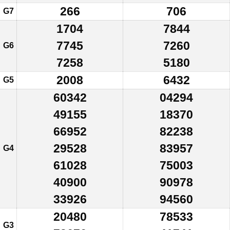
266
706
G7
1704
7844
7745
7260
G6
7258
5180
2008
6432
G5
60342
04294
49155
18370
66952
82238
29528
83957
G4
61028
75003
40900
90978
33926
94560
20480
78533
G3