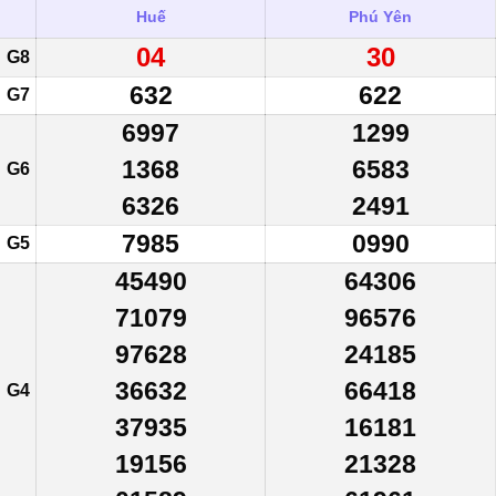
Huế
Phú Yên
04
30
G8
632
622
G7
6997
1299
1368
6583
G6
6326
2491
7985
0990
G5
45490
64306
71079
96576
97628
24185
36632
66418
G4
37935
16181
19156
21328