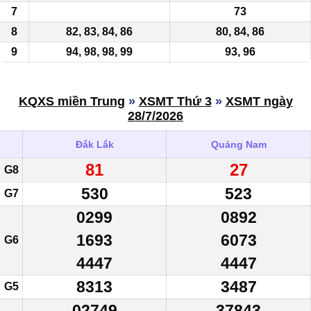
7
73
8
82, 83, 84, 86
80, 84, 86
9
94, 98, 98, 99
93, 96
KQXS miền Trung
»
XSMT Thứ 3
»
XSMT ngày
28/7/2026
Đắk Lắk
Quảng Nam
81
27
G8
530
523
G7
0299
0892
1693
6073
G6
4447
4447
8313
3487
G5
02749
37843