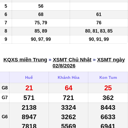
5
56
6
68
61
7
75, 79
76
8
85, 89
80, 81, 83, 85
9
90, 97, 99
90, 91, 99
KQXS miền Trung
»
XSMT Chủ Nhật
»
XSMT ngày
02/8/2026
Huế
Khánh Hòa
Kon Tum
21
64
25
G8
571
721
362
G7
2138
3324
8443
8947
3262
6633
G6
7818
5569
6941