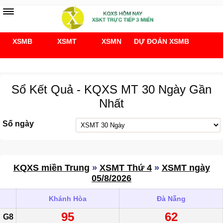
XSMB
XSMT
XSMN
DỰ ĐOÁN XSMB
Soi cầu 247
Sổ Kết Quả - KQXS MT 30 Ngày Gần
Nhất
Số ngày
KQXS miền Trung
»
XSMT Thứ 4
»
XSMT ngày
05/8/2026
Khánh Hòa
Đà Nẵng
95
62
G8