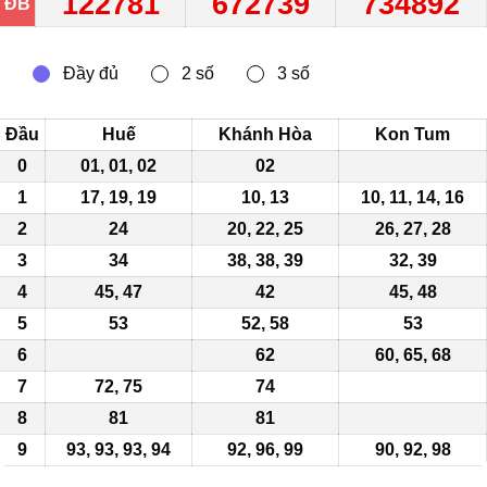
122781
672739
734892
ĐB
Đầu
Huế
Khánh Hòa
Kon Tum
0
01, 01, 02
02
1
17, 19, 19
10, 13
10, 11, 14, 16
2
24
20, 22, 25
26, 27, 28
3
34
38, 38,
39
32, 39
4
45, 47
42
45, 48
5
53
52, 58
53
6
62
60, 65, 68
7
72, 75
74
8
81
81
9
93, 93, 93, 94
92, 96, 99
90,
92
, 98