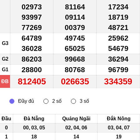
02973
81164
17234
93997
09114
18719
77269
00379
48721
64789
49745
25962
G3
36028
65025
54679
86203
99668
36294
G2
28800
80768
96799
G1
812405
026635
334359
ĐB
Đầu
Đà Nẵng
Quảng Ngãi
Đắk Nông
0
00, 03,
05
02, 04, 06
03, 04, 07
1
18
14
19