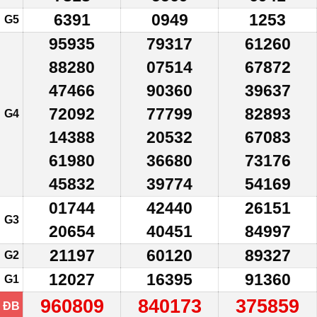
6391
0949
1253
G5
95935
79317
61260
88280
07514
67872
47466
90360
39637
72092
77799
82893
G4
14388
20532
67083
61980
36680
73176
45832
39774
54169
01744
42440
26151
G3
20654
40451
84997
21197
60120
89327
G2
12027
16395
91360
G1
960809
840173
375859
ĐB