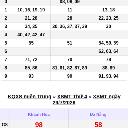
0
08, 08, 09
1
10
, 16, 19, 19
11
13, 18
2
21, 28
28
22, 23, 25
3
34, 35
30, 36, 37, 37, 39
30
4
40, 42, 42, 47
5
55
51
54, 59, 59
6
62, 63, 64
7
71, 72
70
78
8
85, 86
81
,
81
, 82, 87, 89
88, 89
9
93
99
91,
93
, 94
KQXS miền Trung
»
XSMT Thứ 4
»
XSMT ngày
29/7/2026
Khánh Hòa
Đà Nẵng
98
58
G8