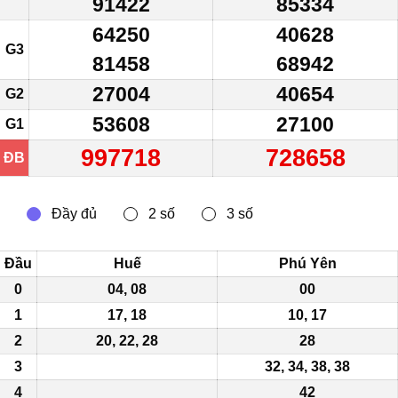
91422
85334
64250
40628
G3
81458
68942
27004
40654
G2
53608
27100
G1
997718
728658
ĐB
Đầu
Huế
Phú Yên
0
04, 08
00
1
17,
18
10, 17
2
20, 22, 28
28
3
32, 34, 38, 38
4
42