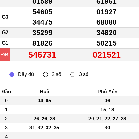
01589
61961
54605
01927
G3
34475
68080
35299
34820
G2
81826
50215
G1
546731
021521
ĐB
Đầu
Huế
Phú Yên
0
04, 05
06
1
15, 18
2
26, 26, 28
20,
21
, 22, 27, 28
3
31
, 32, 32, 35
30
4