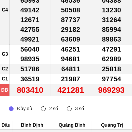
65993
46536
04388
49142
50508
13230
G4
12671
87737
31264
42755
29182
85994
49921
63609
89863
56040
46251
47291
G3
98935
94681
62989
51786
64811
25818
G2
36519
21987
97754
G1
803410
421281
969293
ĐB
Đầu
Bình Định
Quảng Bình
Quảng Trị