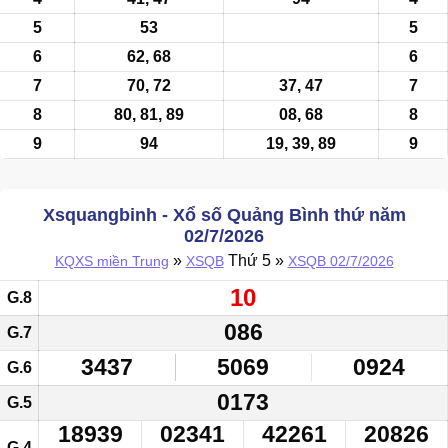
5
53
5
6
62, 68
6
7
70, 72
37, 47
7
8
80, 81, 89
08, 68
8
9
94
19, 39, 89
9
Xsquangbinh - Xổ số Quảng Bình thứ năm
02/7/2026
»
Thứ 5 »
KQXS miền Trung
XSQB
XSQB 02/7/2026
10
G.8
086
G.7
3437
5069
0924
G.6
0173
G.5
18939
02341
42261
20826
G.4