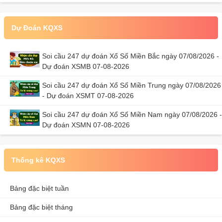
Dự Đoán KQXS
Soi cầu 247 dự đoán Xổ Số Miền Bắc ngày 07/08/2026 -
Dự đoán XSMB 07-08-2026
Soi cầu 247 dự đoán Xổ Số Miền Trung ngày 07/08/2026
- Dự đoán XSMT 07-08-2026
Soi cầu 247 dự đoán Xổ Số Miền Nam ngày 07/08/2026 -
Dự đoán XSMN 07-08-2026
Thống kê KQXS
Bảng đặc biệt tuần
Bảng đặc biệt tháng