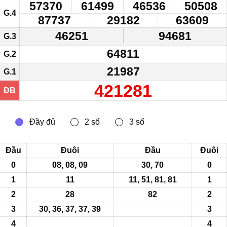
57370
61499
46536
50508
G.4
87737
29182
63609
46251
94681
G.3
64811
G.2
21987
G.1
421281
ĐB
Đầu
Đuôi
Đầu
Đuôi
0
08, 08, 09
30, 70
0
1
11
11, 51,
81
,
81
1
2
28
82
2
3
30, 36, 37, 37, 39
3
4
4