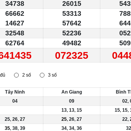
34738
26015
543
66662
53313
788
14627
57642
644
32548
52236
052
62764
49482
509
641435
072325
044
Tây Ninh
An Giang
Bình 
04
09
02, 
13, 13, 15
15, 15, 
25, 26, 27
25
, 26, 27
22,
35
, 38, 39
34, 34, 36
3