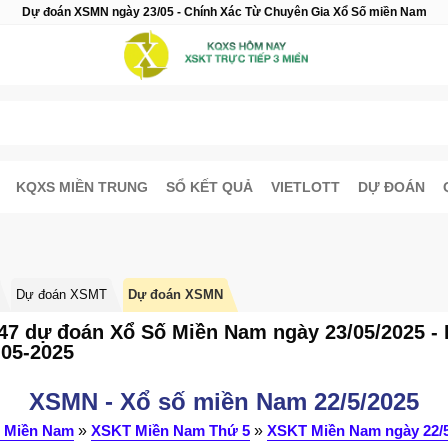
Dự đoán XSMN ngày 23/05 - Chính Xác Từ Chuyên Gia Xổ Số miền Nam
Soi cầu 247
KQXS MIỀN TRUNG
SỔ KẾT QUẢ
VIETLOTT
DỰ ĐOÁN
Dự đoán XSMT
Dự đoán XSMN
247 dự đoán Xổ Số Miền Nam ngày 23/05/2025 -
05-2025
XSMN - Xổ số miền Nam 22/5/2025
 Miền Nam
»
XSKT Miền Nam Thứ 5
»
XSKT Miền Nam ngày 22/5