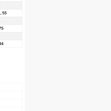
9
, 55
1
75
94