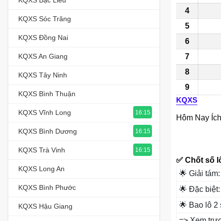
KQXS Bạc Liêu
4
KQXS Sóc Trăng
5
KQXS Đồng Nai
6
KQXS An Giang
7
8
KQXS Tây Ninh
9
KQXS Bình Thuận
KQXS
KQXS Vĩnh Long
16:15
Hôm Nay Íc
KQXS Bình Dương
16:15
KQXS Trà Vinh
16:15
✅ Chốt số l
KQXS Long An
🌟 Giải tám
KQXS Bình Phước
🌟 Đặc biệt:
🌟 Bao lô 2
KQXS Hậu Giang
=> Xem trự