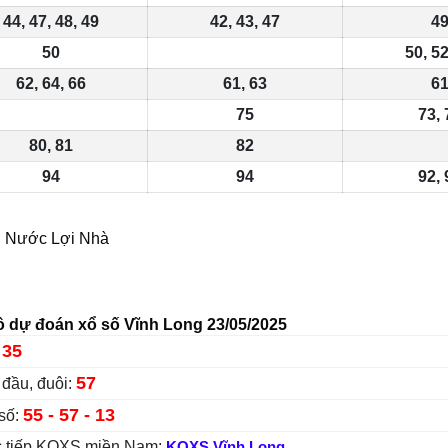
44, 47, 48, 49
42, 43, 47
4
50
50, 52
62, 64, 66
61, 63
6
75
73, 
80, 81
82
94
94
92, 
h Nước Lợi Nhà
ô dự đoán xổ số Vĩnh Long 23/05/2025
35
:
57
 đầu, đuôi:
55 - 57 - 13
 số:
c tiếp KQXS miền Nam:
KQXS Vĩnh Long