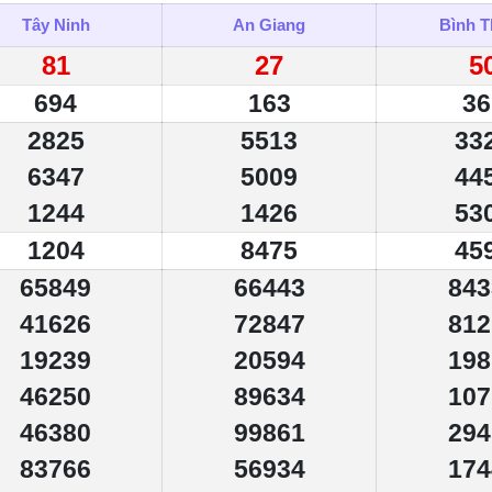
Tây Ninh
An Giang
Bình 
81
27
5
694
163
36
2825
5513
33
6347
5009
44
1244
1426
53
1204
8475
45
65849
66443
843
41626
72847
812
19239
20594
198
46250
89634
107
46380
99861
294
83766
56934
174