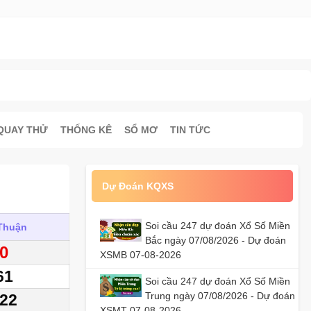
QUAY THỬ
THỐNG KÊ
SỔ MƠ
TIN TỨC
Dự Đoán KQXS
Soi cầu 247 dự đoán Xổ Số Miền
Thuận
Bắc ngày 07/08/2026 - Dự đoán
0
XSMB 07-08-2026
61
Soi cầu 247 dự đoán Xổ Số Miền
Trung ngày 07/08/2026 - Dự đoán
22
XSMT 07-08-2026