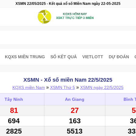
XSMN 22/05/2025 - Kết quả xổ số Miền Nam ngày 22-05-2025
Soi cầu 247
KQXS MIỀN TRUNG
SỔ KẾT QUẢ
VIETLOTT
DỰ ĐOÁN
XSMN - Xổ số miền Nam 22/5/2025
»
»
KQXS miền Nam
XSMN Thứ 5
XSMN ngày 22/5/2025
Tây Ninh
An Giang
Bình 
81
27
5
694
163
3
2825
5513
33