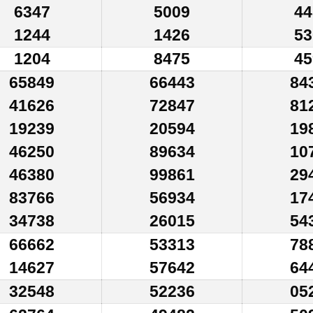
6347
5009
44
1244
1426
53
1204
8475
45
65849
66443
84
41626
72847
81
19239
20594
19
46250
89634
10
46380
99861
29
83766
56934
17
34738
26015
54
66662
53313
78
14627
57642
64
32548
52236
05