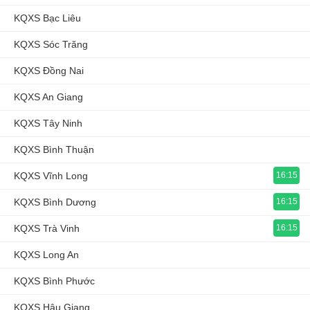
KQXS Bạc Liêu
KQXS Sóc Trăng
KQXS Đồng Nai
KQXS An Giang
KQXS Tây Ninh
KQXS Bình Thuận
KQXS Vĩnh Long
16:15
KQXS Bình Dương
16:15
KQXS Trà Vinh
16:15
KQXS Long An
KQXS Bình Phước
KQXS Hậu Giang