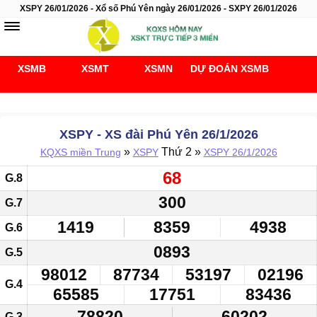
XSPY 26/01/2026 - Xổ số Phú Yên ngày 26/01/2026 - SXPY 26/01/2026
XSMB
XSMT
XSMN
DỰ ĐOÁN XSMB
Soi cầu 247
XSPY - XS đài Phú Yên 26/1/2026
»
Thứ 2 »
KQXS miền Trung
XSPY
XSPY 26/1/2026
68
G.8
300
G.7
1419
8359
4938
G.6
0893
G.5
98012
87734
53197
02196
G.4
65585
17751
83436
78820
60202
G.3