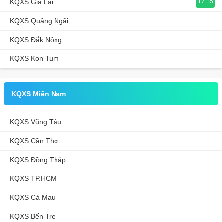
KQXS Gia Lai
17:15
KQXS Quảng Ngãi
KQXS Đắk Nông
KQXS Kon Tum
KQXS Miền Nam
KQXS Vũng Tàu
KQXS Cần Thơ
KQXS Đồng Tháp
KQXS TP.HCM
KQXS Cà Mau
KQXS Bến Tre