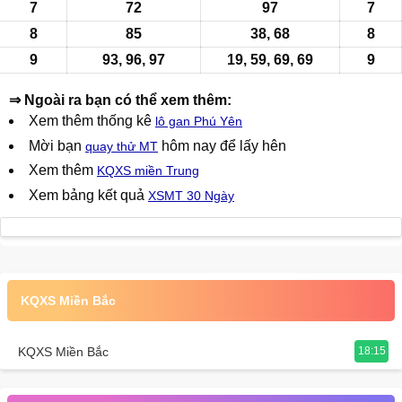
7
72
97
7
8
85
38, 68
8
9
93, 96, 97
19, 59, 69, 69
9
⇒ Ngoài ra bạn có thể xem thêm:
Xem thêm thống kê
lô gan Phú Yên
Mời bạn
hôm nay để lấy hên
quay thử MT
Xem thêm
KQXS miền Trung
Xem bảng kết quả
XSMT 30 Ngày
KQXS Miền Bắc
KQXS Miền Bắc
18:15