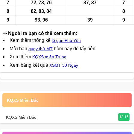
7
72, 73, 76
37, 37
7
8
82, 83, 84
8
9
93, 96
39
9
⇒ Ngoài ra bạn có thể xem thêm:
Xem thêm thống kê
lô gan Phú Yên
Mời bạn
hôm nay để lấy hên
quay thử MT
Xem thêm
KQXS miền Trung
Xem bảng kết quả
XSMT 30 Ngày
KQXS Miền Bắc
KQXS Miền Bắc
18:15