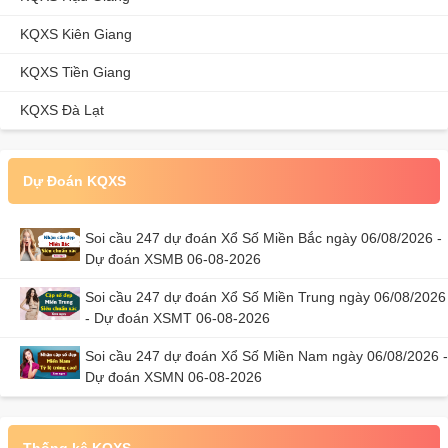
KQXS Kiên Giang
KQXS Tiền Giang
KQXS Đà Lạt
Dự Đoán KQXS
Soi cầu 247 dự đoán Xổ Số Miền Bắc ngày 06/08/2026 -
Dự đoán XSMB 06-08-2026
Soi cầu 247 dự đoán Xổ Số Miền Trung ngày 06/08/2026
- Dự đoán XSMT 06-08-2026
Soi cầu 247 dự đoán Xổ Số Miền Nam ngày 06/08/2026 -
Dự đoán XSMN 06-08-2026
Thống kê KQXS