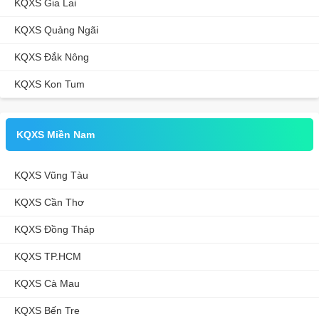
KQXS Gia Lai
KQXS Quảng Ngãi
KQXS Đắk Nông
KQXS Kon Tum
KQXS Miền Nam
KQXS Vũng Tàu
KQXS Cần Thơ
KQXS Đồng Tháp
KQXS TP.HCM
KQXS Cà Mau
KQXS Bến Tre