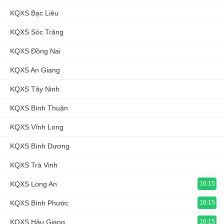
KQXS Bạc Liêu
KQXS Sóc Trăng
KQXS Đồng Nai
KQXS An Giang
KQXS Tây Ninh
KQXS Bình Thuận
KQXS Vĩnh Long
KQXS Bình Dương
KQXS Trà Vinh
KQXS Long An
16:15
KQXS Bình Phước
16:15
KQXS Hậu Giang
16:15