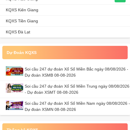
KQXS Kiên Giang
KQXS Tiền Giang
KQXS Đà Lạt
Dự Đoán KQXS
Soi cầu 247 dự đoán Xổ Số Miền Bắc ngày 08/08/2026 -
Dự đoán XSMB 08-08-2026
Soi cầu 247 dự đoán Xổ Số Miền Trung ngày 08/08/2026
- Dự đoán XSMT 08-08-2026
Soi cầu 247 dự đoán Xổ Số Miền Nam ngày 08/08/2026 -
Dự đoán XSMN 08-08-2026
Thống kê KQXS