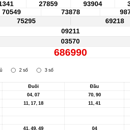
1341
27859
93904
70549
73878
98
75295
69218
09211
03570
686990
Đuôi
Đầu
04, 07
70,
90
11, 17, 18
11, 41
41, 49, 49
04