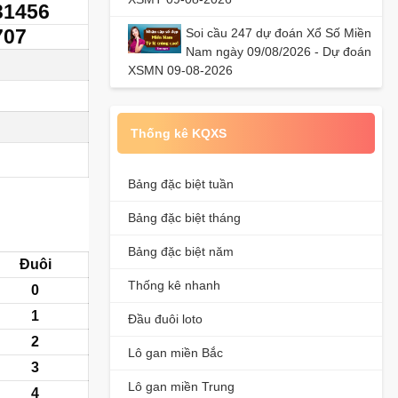
31456
707
Soi cầu 247 dự đoán Xổ Số Miền
Nam ngày 09/08/2026 - Dự đoán
XSMN 09-08-2026
Thống kê KQXS
Bảng đặc biệt tuần
Bảng đặc biệt tháng
Bảng đặc biệt năm
Đuôi
Thống kê nhanh
0
1
Đầu đuôi loto
2
Lô gan miền Bắc
3
Lô gan miền Trung
4