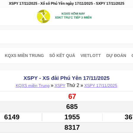
XSPY 17/11/2025 - Xổ số Phú Yên ngày 17/11/2025 - SXPY 17/11/2025
Soi cầu 247
KQXS MIỀN TRUNG
SỔ KẾT QUẢ
VIETLOTT
DỰ ĐOÁN
XSPY - XS đài Phú Yên 17/11/2025
»
Thứ 2 »
KQXS miền Trung
XSPY
XSPY 17/11/2025
67
685
6149
1955
36
8317