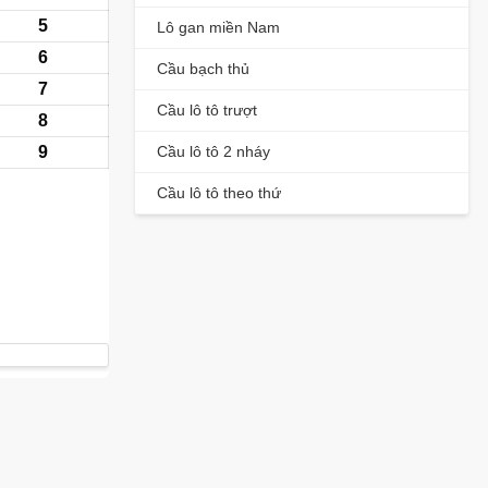
5
Lô gan miền Nam
6
Cầu bạch thủ
7
Cầu lô tô trượt
8
Cầu lô tô 2 nháy
9
Cầu lô tô theo thứ