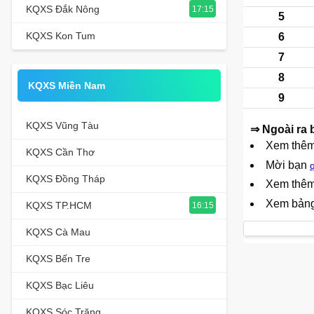
KQXS Đắk Nông
17:15
5
KQXS Kon Tum
6
7
8
KQXS Miền Nam
9
KQXS Vũng Tàu
⇒ Ngoài ra 
Xem thêm
KQXS Cần Thơ
Mời bạn
KQXS Đồng Tháp
Xem thê
Xem bảng
KQXS TP.HCM
16:15
KQXS Cà Mau
KQXS Bến Tre
KQXS Bạc Liêu
KQXS Sóc Trăng