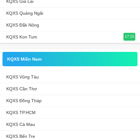
KQXS Gia Lai
KQXS Quảng Ngãi
KQXS Đắk Nông
KQXS Kon Tum
17:15
KQXS Miền Nam
KQXS Vũng Tàu
KQXS Cần Thơ
KQXS Đồng Tháp
KQXS TP.HCM
KQXS Cà Mau
KQXS Bến Tre