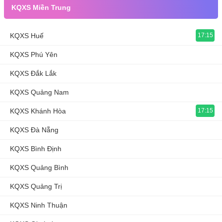
KQXS Miền Trung
KQXS Huế
17:15
KQXS Phú Yên
KQXS Đắk Lắk
KQXS Quảng Nam
KQXS Khánh Hòa
17:15
KQXS Đà Nẵng
KQXS Bình Định
KQXS Quảng Bình
KQXS Quảng Trị
KQXS Ninh Thuận