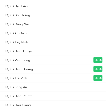
KQXS Bạc Liêu
KQXS Sóc Trăng
KQXS Đồng Nai
KQXS An Giang
KQXS Tây Ninh
KQXS Bình Thuận
KQXS Vĩnh Long
16:15
KQXS Bình Dương
16:15
KQXS Trà Vinh
16:15
KQXS Long An
KQXS Bình Phước
KQXS Hậu Giang