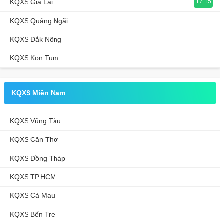
KQXS Gia Lai
17:15
KQXS Quảng Ngãi
KQXS Đắk Nông
KQXS Kon Tum
KQXS Miền Nam
KQXS Vũng Tàu
KQXS Cần Thơ
KQXS Đồng Tháp
KQXS TP.HCM
KQXS Cà Mau
KQXS Bến Tre