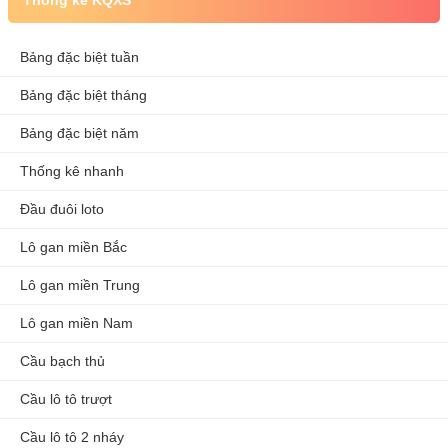
Bảng đặc biệt tuần
Bảng đặc biệt tháng
Bảng đặc biệt năm
Thống kê nhanh
Đầu đuôi loto
Lô gan miền Bắc
Lô gan miền Trung
Lô gan miền Nam
Cầu bạch thủ
Cầu lô tô trượt
Cầu lô tô 2 nháy