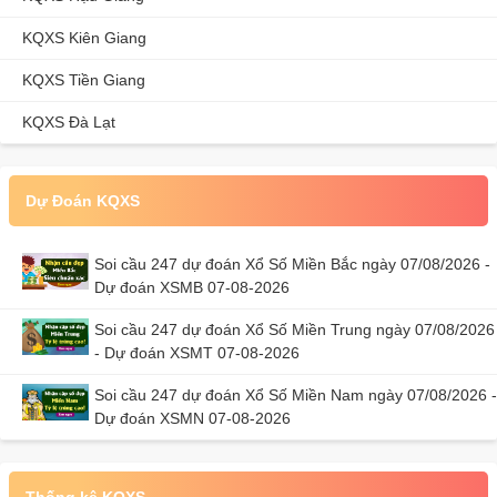
KQXS Kiên Giang
KQXS Tiền Giang
KQXS Đà Lạt
Dự Đoán KQXS
Soi cầu 247 dự đoán Xổ Số Miền Bắc ngày 07/08/2026 -
Dự đoán XSMB 07-08-2026
Soi cầu 247 dự đoán Xổ Số Miền Trung ngày 07/08/2026
- Dự đoán XSMT 07-08-2026
Soi cầu 247 dự đoán Xổ Số Miền Nam ngày 07/08/2026 -
Dự đoán XSMN 07-08-2026
Thống kê KQXS