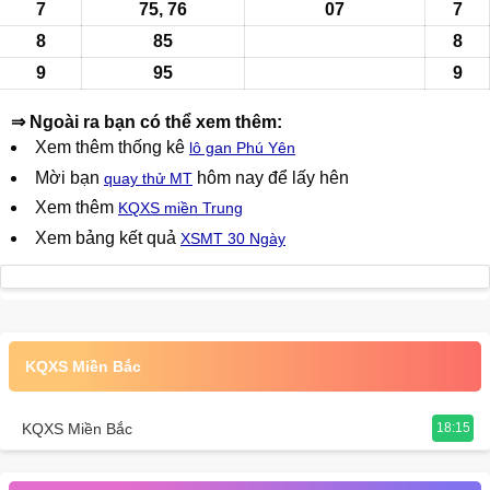
7
75, 76
07
7
8
85
8
9
95
9
⇒ Ngoài ra bạn có thể xem thêm:
Xem thêm thống kê
lô gan Phú Yên
Mời bạn
hôm nay để lấy hên
quay thử MT
Xem thêm
KQXS miền Trung
Xem bảng kết quả
XSMT 30 Ngày
KQXS Miền Bắc
KQXS Miền Bắc
18:15