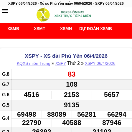
XSPY 06/04/2026 - Xổ số Phú Yên ngày 06/04/2026 - SXPY 06/04/2026
XSMB
XSMT
XSMN
DỰ ĐOÁN XSMB
Soi cầu 247
XSPY - XS đài Phú Yên 06/4/2026
»
Thứ 2 »
KQXS miền Trung
XSPY
XSPY 06/4/2026
83
G.8
108
G.7
4516
2153
5657
G.6
9135
G.5
69498
88089
56281
66294
G.4
22790
40588
87946
26392
21102
G.3