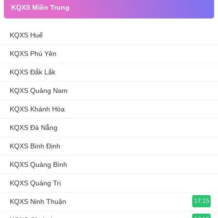
KQXS Miền Trung
KQXS Huế
KQXS Phú Yên
KQXS Đắk Lắk
KQXS Quảng Nam
KQXS Khánh Hòa
KQXS Đà Nẵng
KQXS Bình Định
KQXS Quảng Bình
KQXS Quảng Trị
KQXS Ninh Thuận
17:15