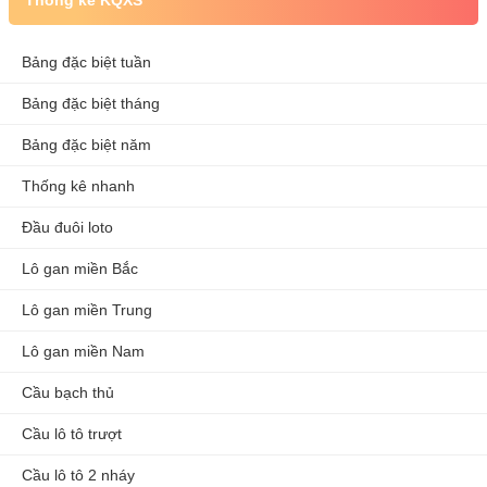
Bảng đặc biệt tuần
Bảng đặc biệt tháng
Bảng đặc biệt năm
Thống kê nhanh
Đầu đuôi loto
Lô gan miền Bắc
Lô gan miền Trung
Lô gan miền Nam
Cầu bạch thủ
Cầu lô tô trượt
Cầu lô tô 2 nháy