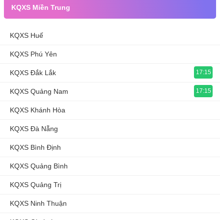
KQXS Miền Trung
KQXS Huế
KQXS Phú Yên
KQXS Đắk Lắk
17:15
KQXS Quảng Nam
17:15
KQXS Khánh Hòa
KQXS Đà Nẵng
KQXS Bình Định
KQXS Quảng Bình
KQXS Quảng Trị
KQXS Ninh Thuận