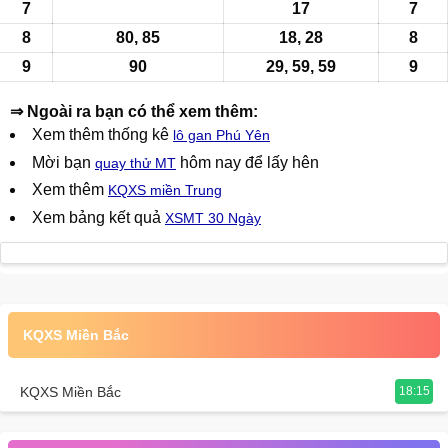
7
17
7
8
80, 85
18, 28
8
9
90
29, 59, 59
9
⇒ Ngoài ra bạn có thể xem thêm:
Xem thêm thống kê
lô gan Phú Yên
Mời bạn
hôm nay để lấy hên
quay thử MT
Xem thêm
KQXS miền Trung
Xem bảng kết quả
XSMT 30 Ngày
KQXS Miền Bắc
KQXS Miền Bắc
18:15