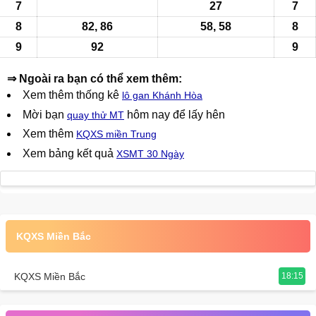
7
27
7
8
82, 86
58, 58
8
9
92
9
⇒ Ngoài ra bạn có thể xem thêm:
Xem thêm thống kê
lô gan Khánh Hòa
Mời bạn
hôm nay để lấy hên
quay thử MT
Xem thêm
KQXS miền Trung
Xem bảng kết quả
XSMT 30 Ngày
KQXS Miền Bắc
KQXS Miền Bắc
18:15