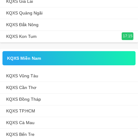
KQXS Gia Lai
KQXS Quảng Ngãi
KQXS Đắk Nông
KQXS Kon Tum
17:15
KQXS Miền Nam
KQXS Vũng Tàu
KQXS Cần Thơ
KQXS Đồng Tháp
KQXS TP.HCM
KQXS Cà Mau
KQXS Bến Tre