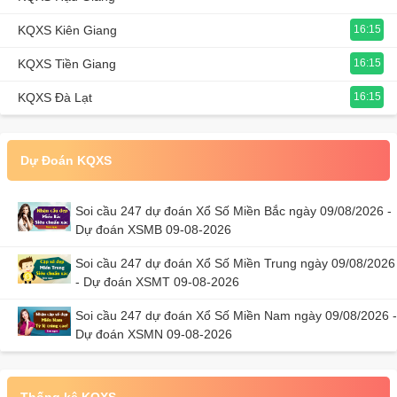
KQXS Kiên Giang
16:15
KQXS Tiền Giang
16:15
KQXS Đà Lạt
16:15
Dự Đoán KQXS
Soi cầu 247 dự đoán Xổ Số Miền Bắc ngày 09/08/2026 -
Dự đoán XSMB 09-08-2026
Soi cầu 247 dự đoán Xổ Số Miền Trung ngày 09/08/2026
- Dự đoán XSMT 09-08-2026
Soi cầu 247 dự đoán Xổ Số Miền Nam ngày 09/08/2026 -
Dự đoán XSMN 09-08-2026
Thống kê KQXS