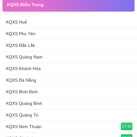
KQXS Miền Trung
KQXS Huế
KQXS Phú Yên
KQXS Đắk Lắk
KQXS Quảng Nam
KQXS Khánh Hòa
KQXS Đà Nẵng
KQXS Bình Định
KQXS Quảng Bình
KQXS Quảng Trị
KQXS Ninh Thuận
17:15