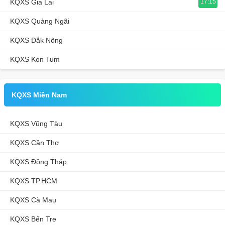
KQXS Gia Lai
17:15
KQXS Quảng Ngãi
KQXS Đắk Nông
KQXS Kon Tum
KQXS Miền Nam
KQXS Vũng Tàu
KQXS Cần Thơ
KQXS Đồng Tháp
KQXS TP.HCM
KQXS Cà Mau
KQXS Bến Tre