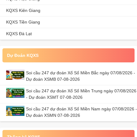
KQXS Kiên Giang
KQXS Tiền Giang
KQXS Đà Lạt
Dự Đoán KQXS
Soi cầu 247 dự đoán Xổ Số Miền Bắc ngày 07/08/2026 -
Dự đoán XSMB 07-08-2026
Soi cầu 247 dự đoán Xổ Số Miền Trung ngày 07/08/2026
- Dự đoán XSMT 07-08-2026
Soi cầu 247 dự đoán Xổ Số Miền Nam ngày 07/08/2026 -
Dự đoán XSMN 07-08-2026
Thống kê KQXS