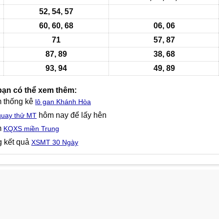
52, 54, 57
60, 60, 68
06, 06
71
57, 87
87, 89
38, 68
93, 94
49, 89
bạn có thể xem thêm:
 thống kê
lô gan Khánh Hòa
hôm nay để lấy hên
quay thử MT
m
KQXS miền Trung
 kết quả
XSMT 30 Ngày