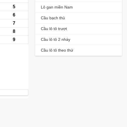
5
Lô gan miền Nam
6
Cầu bạch thủ
7
Cầu lô tô trượt
8
Cầu lô tô 2 nháy
9
Cầu lô tô theo thứ