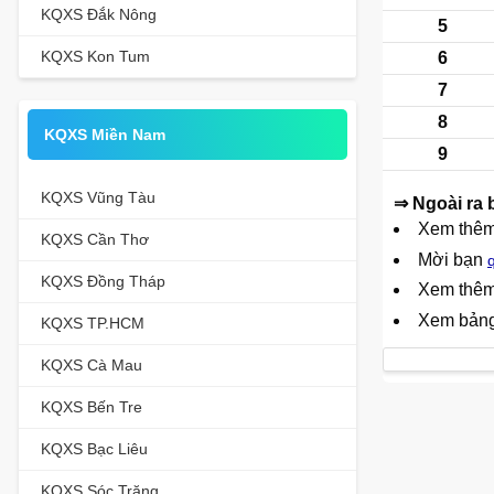
KQXS Đắk Nông
5
KQXS Kon Tum
6
7
8
KQXS Miền Nam
9
KQXS Vũng Tàu
⇒ Ngoài ra 
Xem thêm
KQXS Cần Thơ
Mời bạn
KQXS Đồng Tháp
Xem thê
Xem bảng
KQXS TP.HCM
KQXS Cà Mau
KQXS Bến Tre
KQXS Bạc Liêu
KQXS Sóc Trăng