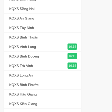
KQXS Đồng Nai
KQXS An Giang
KQXS Tây Ninh
KQXS Bình Thuận
KQXS Vĩnh Long
16:15
KQXS Bình Dương
16:15
KQXS Trà Vinh
16:15
KQXS Long An
KQXS Bình Phước
KQXS Hậu Giang
KQXS Kiên Giang