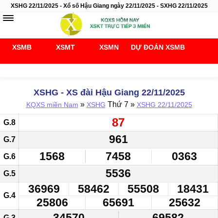
XSHG 22/11/2025 - Xổ số Hậu Giang ngày 22/11/2025 - SXHG 22/11/2025
XSMB
XSMT
XSMN
DỰ ĐOÁN XSMB
Soi cầu 247
XSHG - XS đài Hậu Giang 22/11/2025
»
Thứ 7 »
KQXS miền Nam
XSHG
XSHG 22/11/2025
87
G.8
961
G.7
1568
7458
0363
G.6
5536
G.5
36969
58462
55508
18431
G.4
25806
65691
25632
34570
69582
G.3