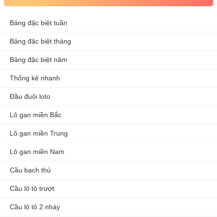
Bảng đặc biệt tuần
Bảng đặc biệt tháng
Bảng đặc biệt năm
Thống kê nhanh
Đầu đuôi loto
Lô gan miền Bắc
Lô gan miền Trung
Lô gan miền Nam
Cầu bạch thủ
Cầu lô tô trượt
Cầu lô tô 2 nháy