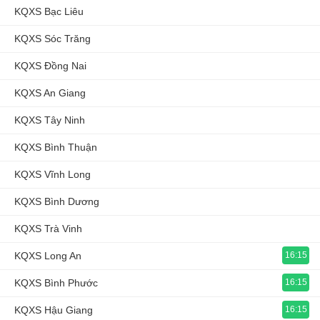
KQXS Bạc Liêu
KQXS Sóc Trăng
KQXS Đồng Nai
KQXS An Giang
KQXS Tây Ninh
KQXS Bình Thuận
KQXS Vĩnh Long
KQXS Bình Dương
KQXS Trà Vinh
KQXS Long An
16:15
KQXS Bình Phước
16:15
KQXS Hậu Giang
16:15