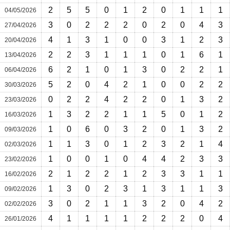
2
5
5
0
1
2
0
1
1
1
04/05/2026
3
0
2
2
2
0
2
0
4
3
27/04/2026
4
1
3
1
0
0
3
1
2
3
20/04/2026
2
2
3
1
1
1
0
1
6
1
13/04/2026
6
2
1
0
1
3
0
2
2
1
06/04/2026
5
2
0
4
2
1
0
0
2
2
30/03/2026
0
2
2
4
2
2
0
1
3
2
23/03/2026
1
3
2
2
1
1
5
0
1
2
16/03/2026
1
0
6
0
3
2
0
1
3
2
09/03/2026
1
1
3
0
1
2
3
2
1
4
02/03/2026
1
0
0
1
0
4
4
2
3
3
23/02/2026
2
1
2
2
1
2
3
3
1
1
16/02/2026
1
3
0
2
3
1
3
1
1
3
09/02/2026
3
0
2
1
1
3
2
0
4
2
02/02/2026
4
1
1
1
1
2
2
2
0
4
26/01/2026