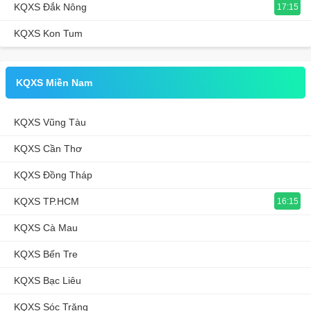
KQXS Đắk Nông
17:15
KQXS Kon Tum
KQXS Miền Nam
KQXS Vũng Tàu
KQXS Cần Thơ
KQXS Đồng Tháp
KQXS TP.HCM
16:15
KQXS Cà Mau
KQXS Bến Tre
KQXS Bạc Liêu
KQXS Sóc Trăng