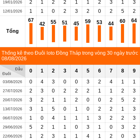
2
1
2
2
1
1
2
3
1
3
19/01/2026
1
1
0
2
3
2
0
2
5
2
12/01/2026
67
64
60
59
55
53
51
45
44
42
Tổng
Thống kê theo Đuôi loto Đồng Tháp trong vòng 30 ngày trước
08/08/2026
0
1
2
3
4
5
6
7
8
9
0
4
3
0
0
3
2
4
1
1
03/08/2026
2
3
0
2
2
2
1
1
2
3
27/07/2026
3
2
1
1
2
0
0
2
5
2
20/07/2026
3
1
5
0
1
0
2
2
1
3
13/07/2026
1
0
4
1
1
1
3
2
2
3
06/07/2026
5
2
1
1
0
3
1
0
3
2
29/06/2026
1
2
3
1
1
4
1
2
0
3
22/06/2026