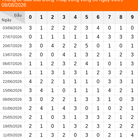
08/08/2026
0
1
2
3
4
5
6
7
8
9
3
1
2
2
2
3
4
0
1
0
03/08/2026
0
1
1
1
1
1
4
3
3
3
27/07/2026
3
0
4
2
2
5
0
1
0
1
20/07/2026
2
0
0
4
1
3
2
1
2
3
13/07/2026
1
1
2
3
2
4
1
0
1
3
06/07/2026
1
1
3
1
3
1
2
3
2
1
29/06/2026
4
2
2
1
1
1
0
3
3
1
22/06/2026
3
4
1
0
1
1
1
4
2
1
15/06/2026
3
0
2
2
1
3
3
1
0
3
08/06/2026
2
4
1
4
3
0
1
0
2
1
01/06/2026
2
1
0
3
1
3
3
2
1
2
25/05/2026
2
1
0
1
3
2
3
2
2
2
18/05/2026
2
1
3
2
0
3
0
2
1
4
11/05/2026