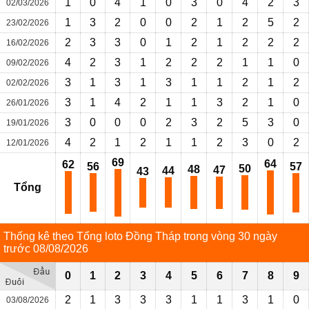
1
0
4
1
0
3
0
4
2
3
02/03/2026
1
3
2
0
0
2
1
2
5
2
23/02/2026
2
3
3
0
1
2
1
2
2
2
16/02/2026
4
2
3
1
2
2
2
1
1
0
09/02/2026
3
1
3
1
3
1
1
2
1
2
02/02/2026
3
1
4
2
1
1
3
2
1
0
26/01/2026
3
0
0
0
2
3
2
5
3
0
19/01/2026
4
2
1
2
1
1
2
3
0
2
12/01/2026
69
64
62
56
57
50
48
47
44
43
Tổng
Thống kê theo Tổng loto Đồng Tháp trong vòng 30 ngày
trước 08/08/2026
0
1
2
3
4
5
6
7
8
9
2
1
3
3
3
1
1
3
1
0
03/08/2026