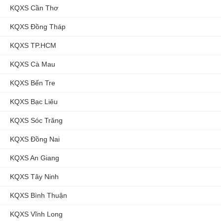
KQXS Cần Thơ
KQXS Đồng Tháp
KQXS TP.HCM
KQXS Cà Mau
KQXS Bến Tre
KQXS Bạc Liêu
KQXS Sóc Trăng
KQXS Đồng Nai
KQXS An Giang
KQXS Tây Ninh
KQXS Bình Thuận
KQXS Vĩnh Long