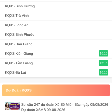
KQXS Bình Dương
KQXS Trà Vinh
KQXS Long An
KQXS Bình Phước
KQXS Hậu Giang
KQXS Kiên Giang
16:15
KQXS Tiền Giang
16:15
KQXS Đà Lạt
16:15
Dự Đoán KQXS
Soi cầu 247 dự đoán Xổ Số Miền Bắc ngày 09/08/2026 -
Dự đoán XSMB 09-08-2026