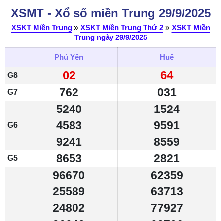
XSMT - Xổ số miền Trung 29/9/2025
XSKT Miền Trung
»
XSKT Miền Trung Thứ 2
»
XSKT Miền
Trung ngày 29/9/2025
Phú Yên
Huế
02
64
G8
762
031
G7
5240
1524
4583
9591
G6
9241
8559
8653
2821
G5
96670
62359
25589
63713
24802
77927