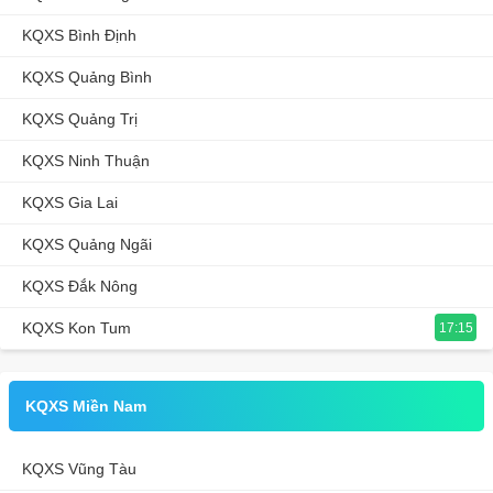
KQXS Bình Định
KQXS Quảng Bình
KQXS Quảng Trị
KQXS Ninh Thuận
KQXS Gia Lai
KQXS Quảng Ngãi
KQXS Đắk Nông
KQXS Kon Tum
17:15
KQXS Miền Nam
KQXS Vũng Tàu