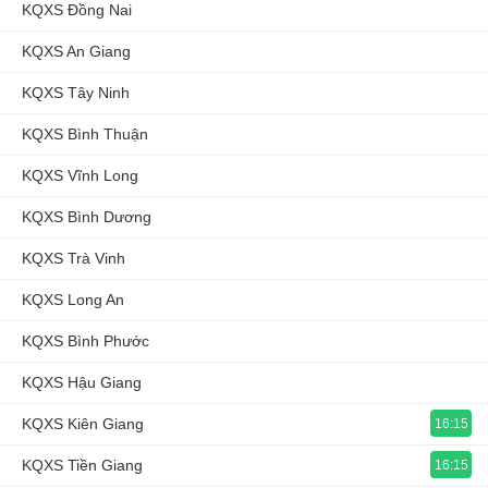
KQXS Đồng Nai
KQXS An Giang
KQXS Tây Ninh
KQXS Bình Thuận
KQXS Vĩnh Long
KQXS Bình Dương
KQXS Trà Vinh
KQXS Long An
KQXS Bình Phước
KQXS Hậu Giang
KQXS Kiên Giang
16:15
KQXS Tiền Giang
16:15