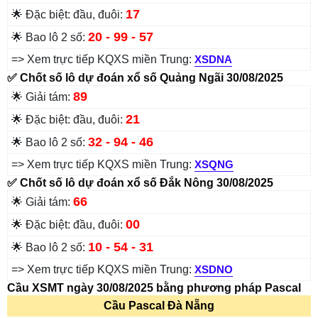
17
🌟 Đặc biệt: đầu, đuôi:
20 - 99 - 57
🌟 Bao lô 2 số:
=> Xem trực tiếp KQXS miền Trung:
XSDNA
✅ Chốt số lô dự đoán xổ số Quảng Ngãi 30/08/2025
89
🌟 Giải tám:
21
🌟 Đặc biệt: đầu, đuôi:
32 - 94 - 46
🌟 Bao lô 2 số:
=> Xem trực tiếp KQXS miền Trung:
XSQNG
✅ Chốt số lô dự đoán xổ số Đắk Nông 30/08/2025
66
🌟 Giải tám:
00
🌟 Đặc biệt: đầu, đuôi:
10 - 54 - 31
🌟 Bao lô 2 số:
=> Xem trực tiếp KQXS miền Trung:
XSDNO
Cầu XSMT ngày 30/08/2025 bằng phương pháp Pascal
Cầu Pascal Đà Nẵng