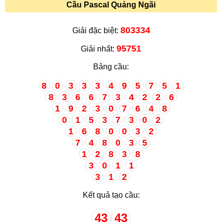
Cầu Pascal Quảng Ngãi
803334
Giải đặc biệt:
95751
Giải nhất:
Bảng cầu:
8
0
3
3
3
4
9
5
7
5
1
8
3
6
6
7
3
4
2
2
6
1
9
2
3
0
7
6
4
8
0
1
5
3
7
3
0
2
1
6
8
0
0
3
2
7
4
8
0
3
5
1
2
8
3
8
3
0
1
1
3
1
2
Kết quả tạo cầu:
43
43