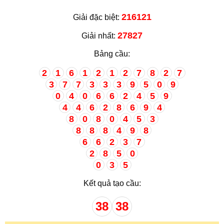
216121
Giải đặc biệt:
27827
Giải nhất:
Bảng cầu:
2
1
6
1
2
1
2
7
8
2
7
3
7
7
3
3
3
9
5
0
9
0
4
0
6
6
2
4
5
9
4
4
6
2
8
6
9
4
8
0
8
0
4
5
3
8
8
8
4
9
8
6
6
2
3
7
2
8
5
0
0
3
5
Kết quả tạo cầu:
38
38