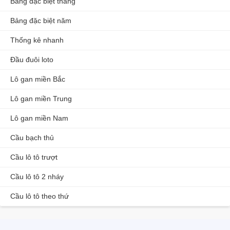
Bảng đặc biệt tháng
Bảng đặc biệt năm
Thống kê nhanh
Đầu đuôi loto
Lô gan miền Bắc
Lô gan miền Trung
Lô gan miền Nam
Cầu bạch thủ
Cầu lô tô trượt
Cầu lô tô 2 nháy
Cầu lô tô theo thứ