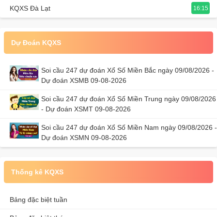
KQXS Đà Lạt
16:15
Dự Đoán KQXS
Soi cầu 247 dự đoán Xổ Số Miền Bắc ngày 09/08/2026 -
Dự đoán XSMB 09-08-2026
Soi cầu 247 dự đoán Xổ Số Miền Trung ngày 09/08/2026
- Dự đoán XSMT 09-08-2026
Soi cầu 247 dự đoán Xổ Số Miền Nam ngày 09/08/2026 -
Dự đoán XSMN 09-08-2026
Thống kê KQXS
Bảng đặc biệt tuần