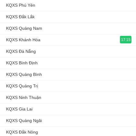
KQXS Phú Yên
KQXS Đắk Lắk
KQXS Quảng Nam
KQXS Khánh Hòa
17:15
KQXS Đà Nẵng
KQXS Bình Định
KQXS Quảng Bình
KQXS Quảng Trị
KQXS Ninh Thuận
KQXS Gia Lai
KQXS Quảng Ngãi
KQXS Đắk Nông