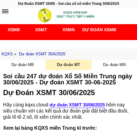
Dự Đoán XSMT 30/06 - Soi cầu xổ số miền Trung 30/6/2025
XSMB
XSMT
XSMN
DỰ ĐOÁN XSMB
Soi cầu 247
KQXS
»
Dự đoán XSMT 30/6/2025
Dự đoán MB
Dự đoán MT
Dự đoán MN
Soi cầu 247 dự đoán Xổ Số Miền Trung ngày
30/06/2025 - Dự đoán XSMT 30-06-2025
Dự Đoán XSMT 30/06/2025
Hãy cùng kqxs.cloud
dự đoán XSMT 30/06/2025
hôm nay
siêu chuẩn với các kết quả dự đoán giải đặt biệt đầu đuôi,
giải lô tô 2 số, lô xiên chính xác nhất.
Xem lại bảng KQXS miền Trung kì trước: