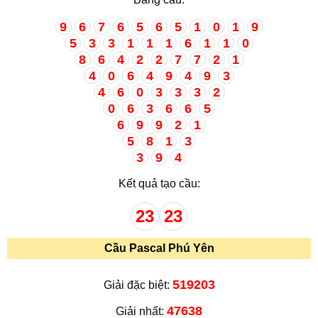
9
6
7
6
5
6
5
1
0
1
9
5
3
3
1
1
1
6
1
1
0
8
6
4
2
2
7
7
2
1
4
0
6
4
9
4
9
3
4
6
0
3
3
3
2
0
6
3
6
6
5
6
9
9
2
1
5
8
1
3
3
9
4
Kết quả tạo cầu:
23
23
Cầu Pascal Phú Yên
519203
Giải đặc biệt:
47638
Giải nhất: