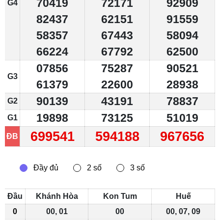
70419
72171
92909
G4
82437
62151
91559
58357
67443
58094
66224
67792
62500
07856
75287
90521
G3
61379
22600
28938
90139
43191
78837
G2
19898
73125
51019
G1
699541
594188
967656
ĐB
Đầu
Khánh Hòa
Kon Tum
Huế
0
00, 01
00
00, 07, 09