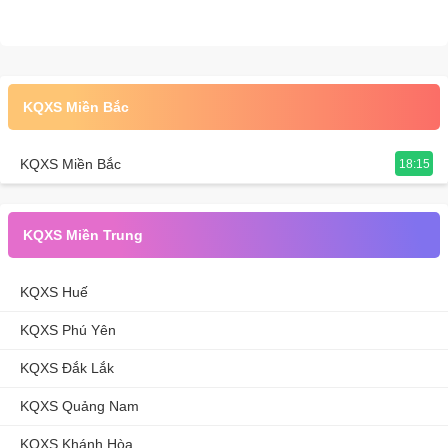
KQXS Miền Bắc
KQXS Miền Bắc
18:15
KQXS Miền Trung
KQXS Huế
KQXS Phú Yên
KQXS Đắk Lắk
KQXS Quảng Nam
KQXS Khánh Hòa