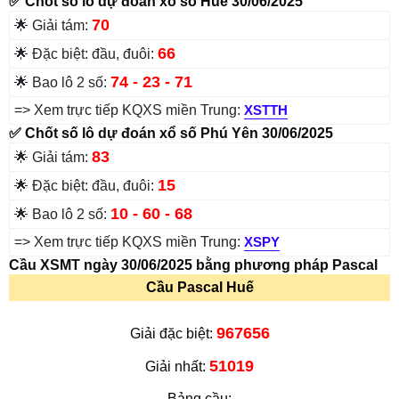
✅ Chốt số lô dự đoán xổ số Huế 30/06/2025
70
🌟 Giải tám:
66
🌟 Đặc biệt: đầu, đuôi:
74 - 23 - 71
🌟 Bao lô 2 số:
=> Xem trực tiếp KQXS miền Trung:
XSTTH
✅ Chốt số lô dự đoán xổ số Phú Yên 30/06/2025
83
🌟 Giải tám:
15
🌟 Đặc biệt: đầu, đuôi:
10 - 60 - 68
🌟 Bao lô 2 số:
=> Xem trực tiếp KQXS miền Trung:
XSPY
Cầu XSMT ngày 30/06/2025 bằng phương pháp Pascal
Cầu Pascal Huế
967656
Giải đặc biệt:
51019
Giải nhất:
Bảng cầu: