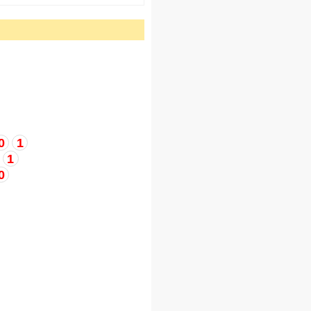
0
1
1
0