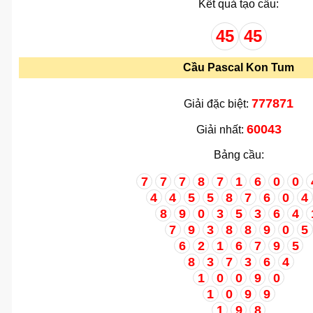
Kết quả tạo cầu:
45
45
Cầu Pascal Kon Tum
777871
Giải đặc biệt:
60043
Giải nhất:
Bảng cầu:
7
7
7
8
7
1
6
0
0
4
4
5
5
8
7
6
0
4
8
9
0
3
5
3
6
4
7
9
3
8
8
9
0
5
6
2
1
6
7
9
5
8
3
7
3
6
4
1
0
0
9
0
1
0
9
9
1
9
8