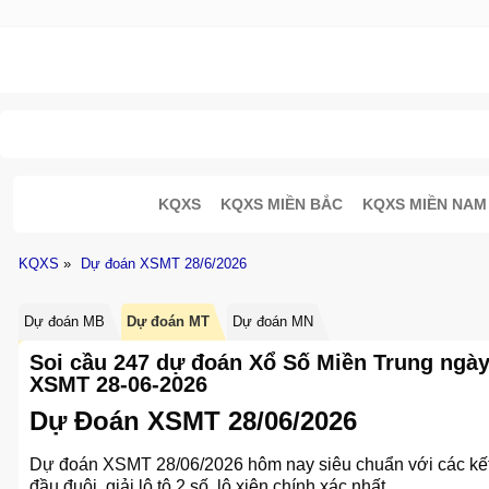
KQXS
KQXS MIỀN BẮC
KQXS MIỀN NAM
KQXS
»
Dự đoán XSMT 28/6/2026
Dự đoán MB
Dự đoán MT
Dự đoán MN
Soi cầu 247 dự đoán Xổ Số Miền Trung ngày
XSMT 28-06-2026
Dự Đoán XSMT 28/06/2026
Dự đoán XSMT 28/06/2026 hôm nay siêu chuẩn với các kết 
đầu đuôi, giải lô tô 2 số, lô xiên chính xác nhất.