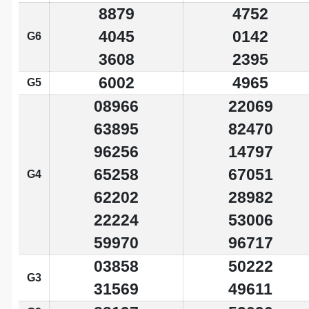
8879
4752
4045
0142
G6
3608
2395
6002
4965
G5
08966
22069
63895
82470
96256
14797
65258
67051
G4
62202
28982
22224
53006
59970
96717
03858
50222
G3
31569
49611