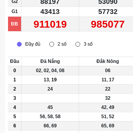
88197
53090
G2
43413
57732
G1
911019
985077
ĐB
Đầu
Đà Nẵng
Đắk Nông
0
02, 02, 04, 08
06
1
13,
19
11, 17
2
24
22
3
32
4
45
42, 49
5
56, 58, 58
51, 52
6
66, 69
65, 69