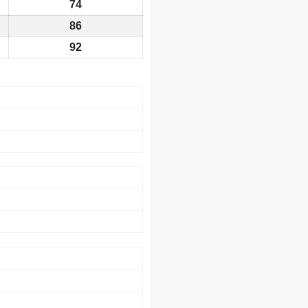
74
86
92