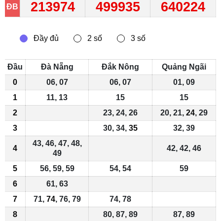
213974
499935
640224
ĐB
Đầu
Đà Nẵng
Đắk Nông
Quảng Ngãi
0
06, 07
06, 07
01, 09
1
11, 13
15
15
2
23, 24, 26
20, 21,
24
, 29
3
30, 34,
35
32, 39
43, 46, 47, 48,
4
42, 42, 46
49
5
56, 59, 59
54, 54
59
6
61, 63
7
71,
74
, 76, 79
74, 78
8
80, 87, 89
87, 89