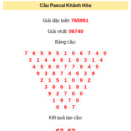
Cầu Pascal Khánh Hòa
765951
Giải đặc biệt:
06740
Giải nhất:
Bảng cầu:
7
6
5
9
5
1
0
6
7
4
0
3
1
4
4
6
1
6
3
1
4
4
5
8
0
7
7
9
4
5
9
3
8
7
4
6
3
9
2
1
5
1
0
9
2
3
6
6
1
9
1
9
2
7
0
0
1
9
7
0
0
6
7
Kết quả tạo cầu: