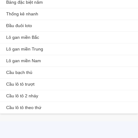
Bảng đặc biệt năm
Thống kê nhanh
Đầu đuôi loto
Lô gan miền Bắc
Lô gan miền Trung
Lô gan miền Nam
Cầu bạch thủ
Cầu lô tô trượt
Cầu lô tô 2 nháy
Cầu lô tô theo thứ
F8bet
rổng bạch kim 777
lo top