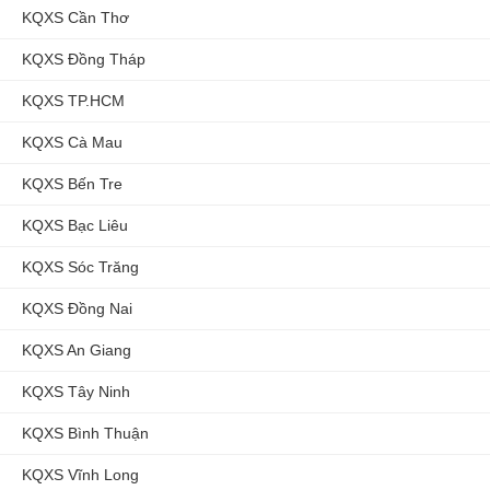
KQXS Cần Thơ
KQXS Đồng Tháp
KQXS TP.HCM
KQXS Cà Mau
KQXS Bến Tre
KQXS Bạc Liêu
KQXS Sóc Trăng
KQXS Đồng Nai
KQXS An Giang
KQXS Tây Ninh
KQXS Bình Thuận
KQXS Vĩnh Long