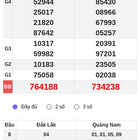
52944
85430
G4
25017
08966
21820
67993
87642
05257
10317
20391
G3
59982
97201
10183
23505
G2
75058
02038
G1
764188
734238
ĐB
Đầu
Đắk Lắk
Quảng Nam
0
04
01, 01, 05, 09