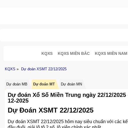
KQXS
KQXS MIỀN BẮC
KQXS MIỀN NAM
KQXS
»
Dự đoán XSMT 22/12/2025
Dự đoán MB
Dự đoán MT
Dự đoán MN
Dự đoán Xổ Số Miền Trung ngày 22/12/2025
12-2025
Dự Đoán XSMT 22/12/2025
Dự đoán XSMT 22/12/2025 hôm nay siêu chuẩn với các kết 
đầu đuôi, giải lô tô 2 số, lô xiên chính xác nhất.