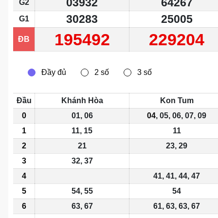
03932
64267
G2
30283
25005
G1
195492
229204
ĐB
Đầu
Khánh Hòa
Kon Tum
0
01, 06
04
, 05, 06, 07, 09
1
11, 15
11
2
21
23, 29
3
32, 37
4
41, 41, 44, 47
5
54, 55
54
6
63, 67
61, 63, 63, 67