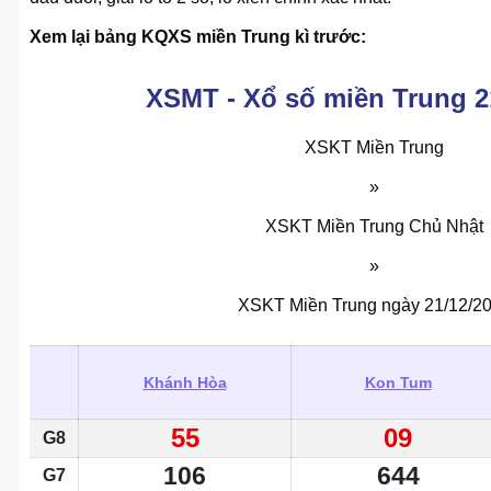
Xem lại bảng KQXS miền Trung kì trước:
XSMT - Xổ số miền Trung 2
XSKT Miền Trung
»
XSKT Miền Trung Chủ Nhật
»
XSKT Miền Trung ngày 21/12/2
Khánh Hòa
Kon Tum
55
09
G8
106
644
G7