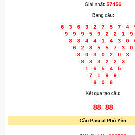
57456
Giải nhất:
Bảng cầu:
6
3
6
3
2
7
5
7
4
9
9
9
5
9
2
2
1
9
8
8
4
4
1
4
3
0
6
2
8
5
5
7
3
0
8
0
3
0
2
0
3
8
3
3
2
2
3
1
6
5
4
5
7
1
9
9
8
0
8
Kết quả tạo cầu:
88
88
Cầu Pascal Phú Yên