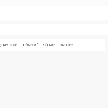
QUAY THỬ
THỐNG KÊ
SỔ MƠ
TIN TỨC