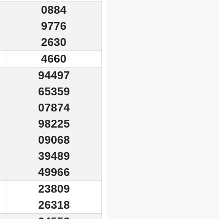
0884
9776
2630
4660
94497
65359
07874
98225
09068
39489
49966
23809
26318