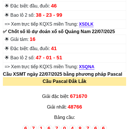
46
🌟 Đặc biệt: đầu, đuôi:
38 - 23 - 99
🌟 Bao lô 2 số:
=> Xem trực tiếp KQXS miền Trung:
XSDLK
✅ Chốt số lô dự đoán xổ số Quảng Nam 22/07/2025
16
🌟 Giải tám:
41
🌟 Đặc biệt: đầu, đuôi:
47 - 01 - 51
🌟 Bao lô 2 số:
=> Xem trực tiếp KQXS miền Trung:
XSQNA
Cầu XSMT ngày 22/07/2025 bằng phương pháp Pascal
Cầu Pascal Đắk Lắk
671670
Giải đặc biệt:
48766
Giải nhất:
Bảng cầu:
6
7
1
6
7
0
4
8
7
6
6