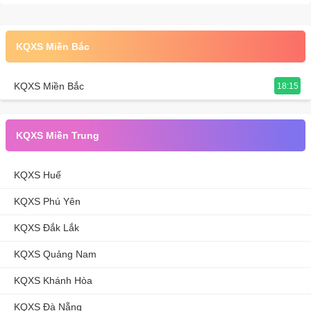
KQXS Miền Bắc
KQXS Miền Bắc
18:15
KQXS Miền Trung
KQXS Huế
KQXS Phú Yên
KQXS Đắk Lắk
KQXS Quảng Nam
KQXS Khánh Hòa
KQXS Đà Nẵng