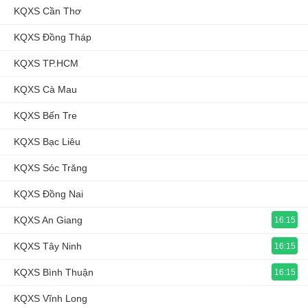
KQXS Cần Thơ
KQXS Đồng Tháp
KQXS TP.HCM
KQXS Cà Mau
KQXS Bến Tre
KQXS Bạc Liêu
KQXS Sóc Trăng
KQXS Đồng Nai
KQXS An Giang
16:15
KQXS Tây Ninh
16:15
KQXS Bình Thuận
16:15
KQXS Vĩnh Long