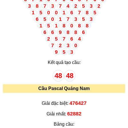
3
8
7
3
7
4
2
5
3
2
1
5
0
0
1
6
7
8
5
6
5
0
1
7
3
5
3
1
5
1
8
0
8
8
6
6
9
8
8
6
2
5
7
6
4
7
2
3
0
9
5
3
Kết quả tạo cầu:
48
48
Cầu Pascal Quảng Nam
476427
Giải đặc biệt:
62882
Giải nhất:
Bảng cầu: