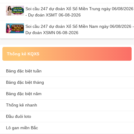
Soi cầu 247 dự đoán Xổ Số Miền Trung ngày 06/08/2026
- Dự đoán XSMT 06-08-2026
Soi cầu 247 dự đoán Xổ Số Miền Nam ngày 06/08/2026 -
Dự đoán XSMN 06-08-2026
Thống kê KQXS
Bảng đặc biệt tuần
Bảng đặc biệt tháng
Bảng đặc biệt năm
Thống kê nhanh
Đầu đuôi loto
Lô gan miền Bắc