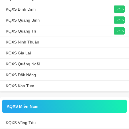
KQXS Bình Định
17:15
KQXS Quảng Bình
17:15
KQXS Quảng Trị
17:15
KQXS Ninh Thuận
KQXS Gia Lai
KQXS Quảng Ngãi
KQXS Đắk Nông
KQXS Kon Tum
KQXS Miền Nam
KQXS Vũng Tàu