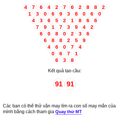
4
7
6
4
2
7
6
2
8
8
2
1
3
0
6
9
3
8
0
6
0
4
3
6
5
2
1
8
6
6
7
9
1
7
3
9
4
2
6
0
8
0
2
3
6
6
8
8
2
5
9
4
6
0
7
4
0
6
7
1
6
3
8
Kết quả tạo cầu:
91
91
Các bạn có thể thử vận may tìm ra con số may mắn của
mình bằng cách tham gia
Quay thử MT