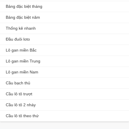
Bảng đặc biệt tháng
Bảng đặc biệt năm
Thống kê nhanh
Đầu đuôi loto
Lô gan miền Bắc
Lô gan miền Trung
Lô gan miền Nam
Cầu bạch thủ
Cầu lô tô trượt
Cầu lô tô 2 nháy
Cầu lô tô theo thứ