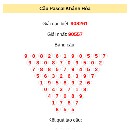
Cầu Pascal Khánh Hòa
908261
Giải đặc biệt:
90557
Giải nhất:
Bảng cầu:
9
0
8
2
6
1
9
0
5
5
7
9
8
0
8
7
0
9
5
0
2
7
8
8
5
7
9
4
5
2
5
6
3
2
6
3
9
7
1
9
5
8
9
2
6
0
4
3
7
1
8
4
7
0
8
9
1
7
8
7
8
5
5
Kết quả tạo cầu: