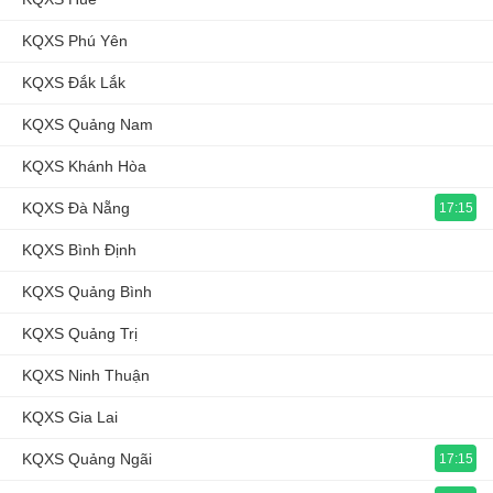
KQXS Phú Yên
KQXS Đắk Lắk
KQXS Quảng Nam
KQXS Khánh Hòa
KQXS Đà Nẵng
17:15
KQXS Bình Định
KQXS Quảng Bình
KQXS Quảng Trị
KQXS Ninh Thuận
KQXS Gia Lai
KQXS Quảng Ngãi
17:15