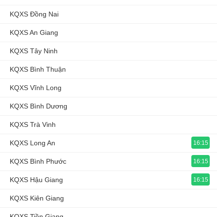
KQXS Đồng Nai
KQXS An Giang
KQXS Tây Ninh
KQXS Bình Thuận
KQXS Vĩnh Long
KQXS Bình Dương
KQXS Trà Vinh
KQXS Long An
16:15
KQXS Bình Phước
16:15
KQXS Hậu Giang
16:15
KQXS Kiên Giang
KQXS Tiền Giang