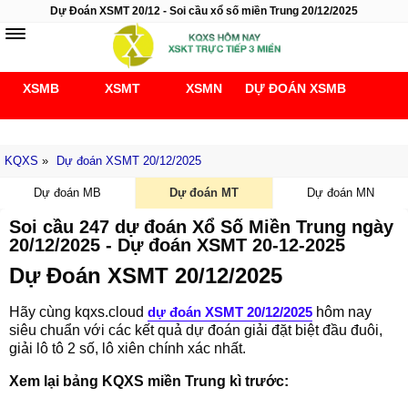
Dự Đoán XSMT 20/12 - Soi cầu xổ số miền Trung 20/12/2025
XSMB
XSMT
XSMN
DỰ ĐOÁN XSMB
Soi cầu 247
KQXS
»
Dự đoán XSMT 20/12/2025
Dự đoán MB
Dự đoán MT
Dự đoán MN
Soi cầu 247 dự đoán Xổ Số Miền Trung ngày
20/12/2025 - Dự đoán XSMT 20-12-2025
Dự Đoán XSMT 20/12/2025
Hãy cùng kqxs.cloud
dự đoán XSMT 20/12/2025
hôm nay
siêu chuẩn với các kết quả dự đoán giải đặt biệt đầu đuôi,
giải lô tô 2 số, lô xiên chính xác nhất.
Xem lại bảng KQXS miền Trung kì trước: