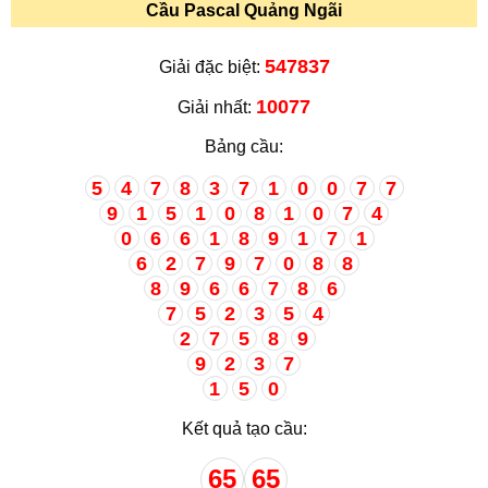
Cầu Pascal Quảng Ngãi
547837
Giải đặc biệt:
10077
Giải nhất:
Bảng cầu:
5
4
7
8
3
7
1
0
0
7
7
9
1
5
1
0
8
1
0
7
4
0
6
6
1
8
9
1
7
1
6
2
7
9
7
0
8
8
8
9
6
6
7
8
6
7
5
2
3
5
4
2
7
5
8
9
9
2
3
7
1
5
0
Kết quả tạo cầu:
65
65