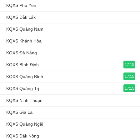
KQXS Phú Yên
KQXS Đắk Lắk
KQXS Quảng Nam
KQXS Khánh Hòa
KQXS Đà Nẵng
KQXS Bình Định
17:15
KQXS Quảng Bình
17:15
KQXS Quảng Trị
17:15
KQXS Ninh Thuận
KQXS Gia Lai
KQXS Quảng Ngãi
KQXS Đắk Nông