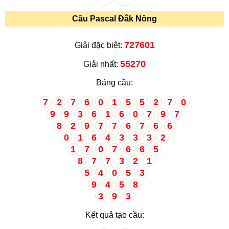
Cầu Pascal Đắk Nông
727601
Giải đặc biệt:
55270
Giải nhất:
Bảng cầu:
7
2
7
6
0
1
5
5
2
7
0
9
9
3
6
1
6
0
7
9
7
8
2
9
7
7
6
7
6
6
0
1
6
4
3
3
3
2
1
7
0
7
6
6
5
8
7
7
3
2
1
5
4
0
5
3
9
4
5
8
3
9
3
Kết quả tạo cầu: