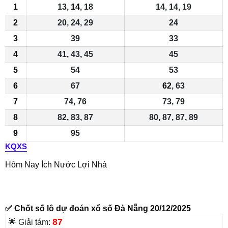
1
13,
14
, 18
14, 14, 19
2
20, 24, 29
24
3
39
33
4
41, 43, 45
45
5
54
53
6
67
62
, 63
7
74, 76
73, 79
8
82, 83, 87
80, 87, 87, 89
9
95
KQXS
Hôm Nay Ích Nước Lợi Nhà
✅ Chốt số lô dự đoán xổ số Đà Nẵng 20/12/2025
87
🌟 Giải tám: