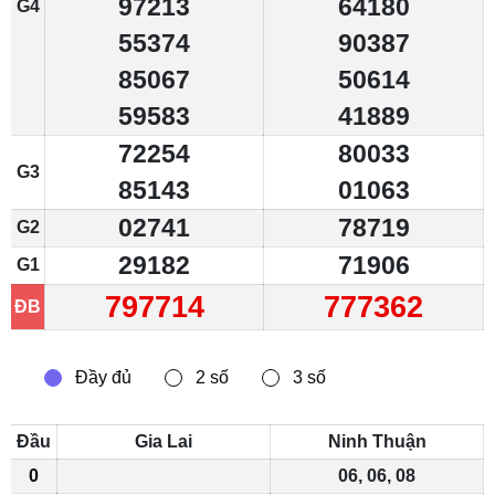
97213
64180
G4
55374
90387
85067
50614
59583
41889
72254
80033
G3
85143
01063
02741
78719
G2
29182
71906
G1
797714
777362
ĐB
Đầu
Gia Lai
Ninh Thuận
0
06, 06, 08