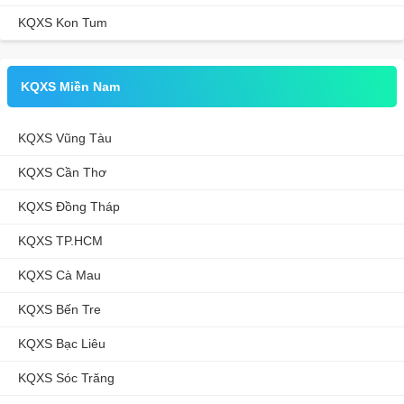
KQXS Kon Tum
KQXS Miền Nam
KQXS Vũng Tàu
KQXS Cần Thơ
KQXS Đồng Tháp
KQXS TP.HCM
KQXS Cà Mau
KQXS Bến Tre
KQXS Bạc Liêu
KQXS Sóc Trăng