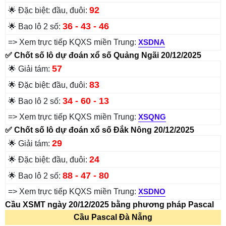
92
🌟 Đặc biệt: đầu, đuôi:
36 - 43 - 46
🌟 Bao lô 2 số:
=> Xem trực tiếp KQXS miền Trung:
XSDNA
✅ Chốt số lô dự đoán xổ số Quảng Ngãi 20/12/2025
57
🌟 Giải tám:
83
🌟 Đặc biệt: đầu, đuôi:
34 - 60 - 13
🌟 Bao lô 2 số:
=> Xem trực tiếp KQXS miền Trung:
XSQNG
✅ Chốt số lô dự đoán xổ số Đắk Nông 20/12/2025
29
🌟 Giải tám:
24
🌟 Đặc biệt: đầu, đuôi:
88 - 47 - 80
🌟 Bao lô 2 số:
=> Xem trực tiếp KQXS miền Trung:
XSDNO
Cầu XSMT ngày 20/12/2025 bằng phương pháp Pascal
Cầu Pascal Đà Nẵng