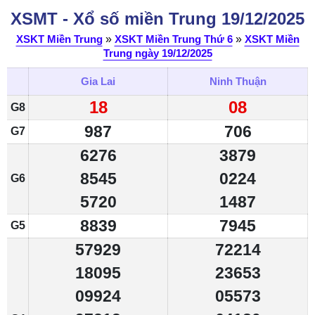
XSMT - Xổ số miền Trung 19/12/2025
XSKT Miền Trung
»
XSKT Miền Trung Thứ 6
»
XSKT Miền
Trung ngày 19/12/2025
Gia Lai
Ninh Thuận
18
08
G8
987
706
G7
6276
3879
8545
0224
G6
5720
1487
8839
7945
G5
57929
72214
18095
23653
09924
05573