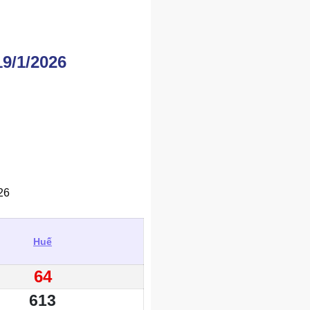
9/1/2026
26
Huế
64
613