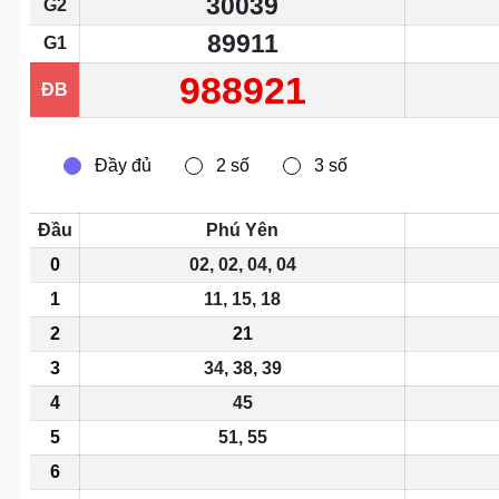
30039
G2
89911
G1
988921
ĐB
Đầu
Phú Yên
0
02, 02, 04, 04
1
11, 15, 18
2
21
3
34, 38, 39
4
45
5
51, 55
6