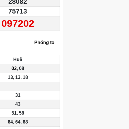
28082
75713
097202
Huế
02
, 08
13, 13, 18
31
43
51, 58
64, 64, 68