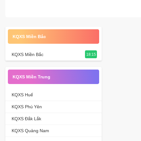
KQXS Miền Bắc
KQXS Miền Bắc
18:15
KQXS Miền Trung
KQXS Huế
KQXS Phú Yên
KQXS Đắk Lắk
KQXS Quảng Nam