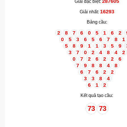
287605
Giải đặc biệt:
16293
Giải nhất:
Bảng cầu:
2
8
7
6
0
5
1
6
2
0
5
3
6
5
6
7
8
1
5
8
9
1
1
3
5
9
3
7
0
2
4
8
4
2
0
7
2
6
2
2
6
7
9
8
8
4
8
6
7
6
2
2
3
3
8
4
6
1
2
Kết quả tạo cầu:
73
73