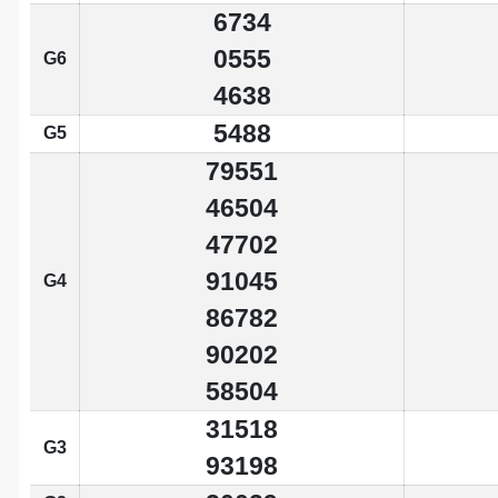
6734
0555
G6
4638
5488
G5
79551
46504
47702
91045
G4
86782
90202
58504
31518
G3
93198