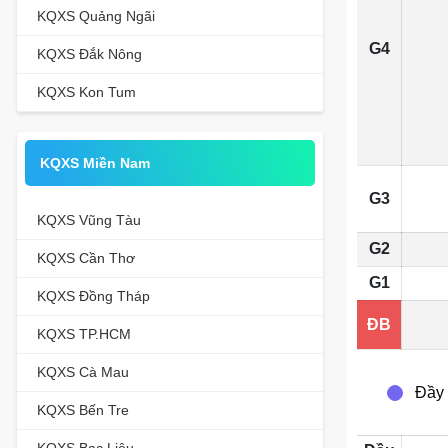
KQXS Quảng Ngãi
G4
KQXS Đắk Nông
KQXS Kon Tum
KQXS Miền Nam
G3
KQXS Vũng Tàu
G2
KQXS Cần Thơ
G1
KQXS Đồng Tháp
ĐB
KQXS TP.HCM
KQXS Cà Mau
KQXS Bến Tre