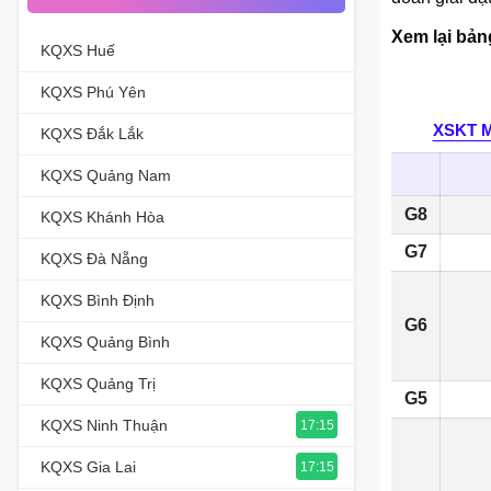
Xem lại bản
KQXS Huế
KQXS Phú Yên
XSKT M
KQXS Đắk Lắk
KQXS Quảng Nam
G8
KQXS Khánh Hòa
G7
KQXS Đà Nẵng
KQXS Bình Định
G6
KQXS Quảng Bình
KQXS Quảng Trị
G5
KQXS Ninh Thuận
17:15
KQXS Gia Lai
17:15