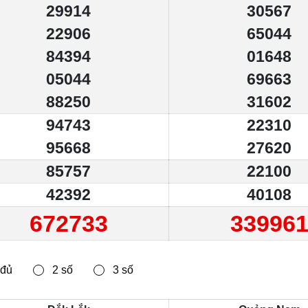
29914
30567
22906
65044
84394
01648
05044
69663
88250
31602
94743
22310
95668
27620
85757
22100
42392
40108
672733
33996