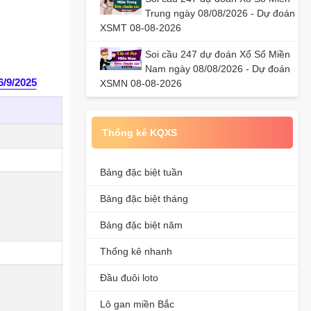
Trung ngày 08/08/2026 - Dự đoán
XSMT 08-08-2026
Soi cầu 247 dự đoán Xổ Số Miền
Nam ngày 08/08/2026 - Dự đoán
/9/2025
XSMN 08-08-2026
Thống kê KQXS
Bảng đặc biệt tuần
Bảng đặc biệt tháng
Bảng đặc biệt năm
Thống kê nhanh
Đầu đuôi loto
Lô gan miền Bắc