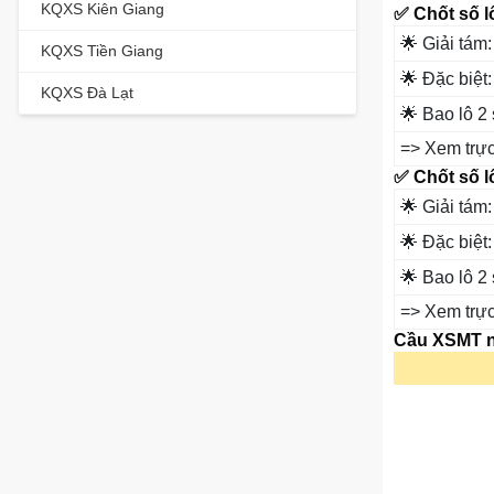
KQXS Kiên Giang
✅ Chốt số l
🌟 Giải tám
KQXS Tiền Giang
🌟 Đặc biệt:
KQXS Đà Lạt
🌟 Bao lô 2
=> Xem trự
✅ Chốt số l
🌟 Giải tám
🌟 Đặc biệt:
🌟 Bao lô 2
=> Xem trự
Cầu XSMT n