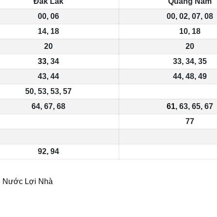
Đắk Lắk
Quảng Nam
00, 06
00, 02, 07, 08
14, 18
10, 18
20
20
33
, 34
33, 34, 35
43, 44
44, 48, 49
50, 53, 53, 57
64, 67, 68
61
, 63, 65, 67
77
92, 94
h Nước Lợi Nhà