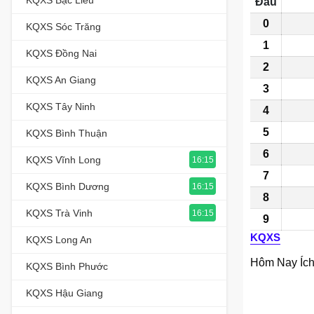
KQXS Bạc Liêu
Đầu
0
KQXS Sóc Trăng
1
KQXS Đồng Nai
2
KQXS An Giang
3
KQXS Tây Ninh
4
5
KQXS Bình Thuận
6
KQXS Vĩnh Long
16:15
7
KQXS Bình Dương
16:15
8
KQXS Trà Vinh
16:15
9
KQXS
KQXS Long An
Hôm Nay Íc
KQXS Bình Phước
KQXS Hậu Giang