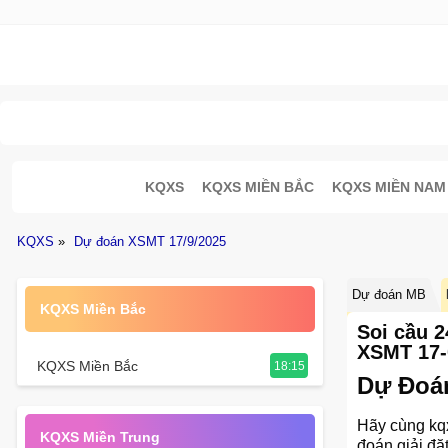
KQXS
KQXS MIỀN BẮC
KQXS MIỀN NAM
KQXS
»
Dự đoán XSMT 17/9/2025
Dự đoán MB
KQXS Miền Bắc
Soi cầu 
XSMT 17-
KQXS Miền Bắc
18:15
Dự Đoá
Hãy cùng kq
KQXS Miền Trung
đoán giải đặt