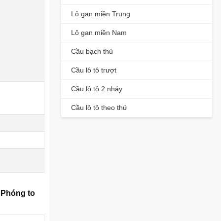
Lô gan miền Trung
Lô gan miền Nam
Cầu bạch thủ
Cầu lô tô trượt
Cầu lô tô 2 nháy
Cầu lô tô theo thứ
1