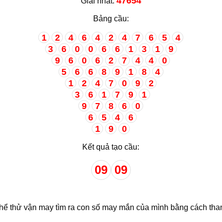
47654
Giải nhất:
Bảng cầu:
1
2
4
6
4
2
4
7
6
5
4
3
6
0
0
6
6
1
3
1
9
9
6
0
6
2
7
4
4
0
5
6
6
8
9
1
8
4
1
2
4
7
0
9
2
3
6
1
7
9
1
9
7
8
6
0
6
5
4
6
1
9
0
Kết quả tạo cầu:
09
09
thể thử vận may tìm ra con số may mắn của mình bằng cách th