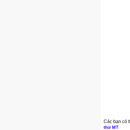
Các bạn có 
thử MT