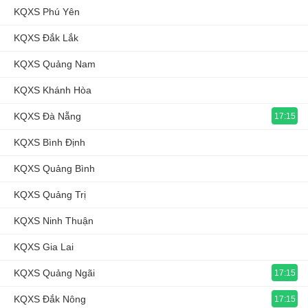
KQXS Phú Yên
KQXS Đắk Lắk
KQXS Quảng Nam
KQXS Khánh Hòa
KQXS Đà Nẵng
17:15
KQXS Bình Định
KQXS Quảng Bình
KQXS Quảng Trị
KQXS Ninh Thuận
KQXS Gia Lai
KQXS Quảng Ngãi
17:15
KQXS Đắk Nông
17:15