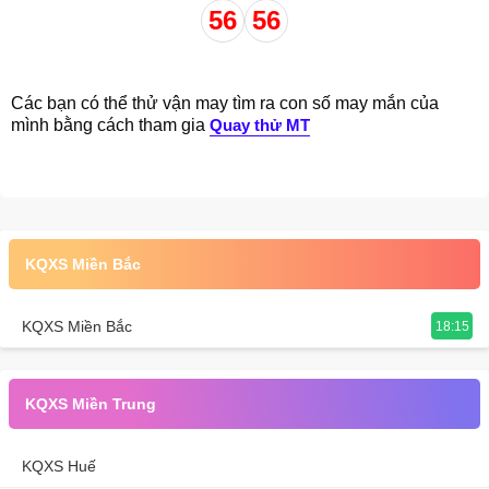
56
56
Các bạn có thể thử vận may tìm ra con số may mắn của
mình bằng cách tham gia
Quay thử MT
KQXS Miền Bắc
KQXS Miền Bắc
18:15
KQXS Miền Trung
KQXS Huế