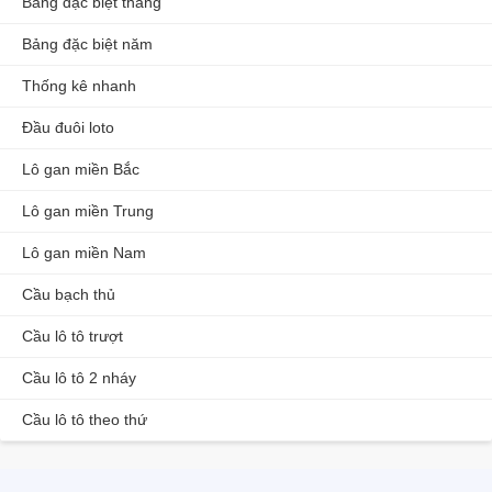
Bảng đặc biệt tháng
Bảng đặc biệt năm
Thống kê nhanh
Đầu đuôi loto
Lô gan miền Bắc
Lô gan miền Trung
Lô gan miền Nam
Cầu bạch thủ
Cầu lô tô trượt
Cầu lô tô 2 nháy
Cầu lô tô theo thứ