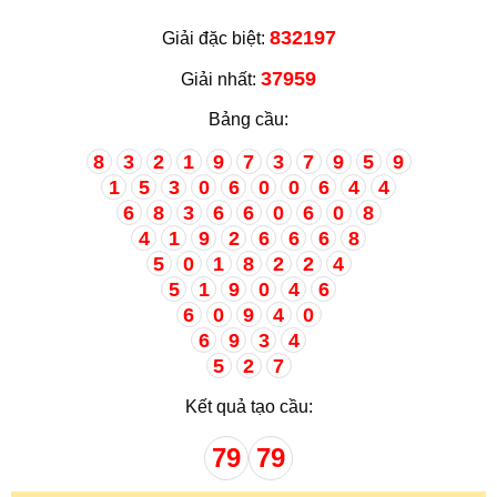
832197
Giải đặc biệt:
37959
Giải nhất:
Bảng cầu:
8
3
2
1
9
7
3
7
9
5
9
1
5
3
0
6
0
0
6
4
4
6
8
3
6
6
0
6
0
8
4
1
9
2
6
6
6
8
5
0
1
8
2
2
4
5
1
9
0
4
6
6
0
9
4
0
6
9
3
4
5
2
7
Kết quả tạo cầu:
79
79