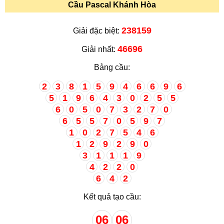
Cầu Pascal Khánh Hòa
238159
Giải đặc biệt:
46696
Giải nhất:
Bảng cầu:
2
3
8
1
5
9
4
6
6
9
6
5
1
9
6
4
3
0
2
5
5
6
0
5
0
7
3
2
7
0
6
5
5
7
0
5
9
7
1
0
2
7
5
4
6
1
2
9
2
9
0
3
1
1
1
9
4
2
2
0
6
4
2
Kết quả tạo cầu:
06
06