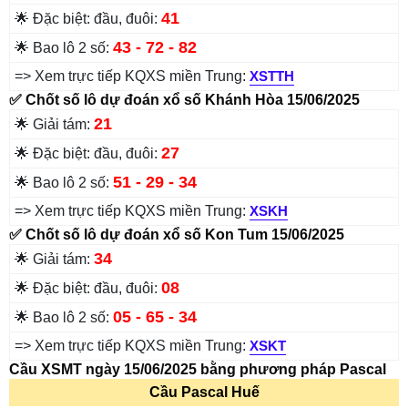
41
🌟 Đặc biệt: đầu, đuôi:
43 - 72 - 82
🌟 Bao lô 2 số:
=> Xem trực tiếp KQXS miền Trung:
XSTTH
✅ Chốt số lô dự đoán xổ số Khánh Hòa 15/06/2025
21
🌟 Giải tám:
27
🌟 Đặc biệt: đầu, đuôi:
51 - 29 - 34
🌟 Bao lô 2 số:
=> Xem trực tiếp KQXS miền Trung:
XSKH
✅ Chốt số lô dự đoán xổ số Kon Tum 15/06/2025
34
🌟 Giải tám:
08
🌟 Đặc biệt: đầu, đuôi:
05 - 65 - 34
🌟 Bao lô 2 số:
=> Xem trực tiếp KQXS miền Trung:
XSKT
Cầu XSMT ngày 15/06/2025 bằng phương pháp Pascal
Cầu Pascal Huế