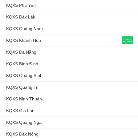
KQXS Phú Yên
KQXS Đắk Lắk
KQXS Quảng Nam
KQXS Khánh Hòa
17:15
KQXS Đà Nẵng
KQXS Bình Định
KQXS Quảng Bình
KQXS Quảng Trị
KQXS Ninh Thuận
KQXS Gia Lai
KQXS Quảng Ngãi
KQXS Đắk Nông