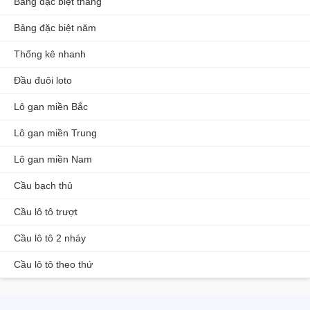
Bảng đặc biệt tháng
Bảng đặc biệt năm
Thống kê nhanh
Đầu đuôi loto
Lô gan miền Bắc
Lô gan miền Trung
Lô gan miền Nam
Cầu bạch thủ
Cầu lô tô trượt
Cầu lô tô 2 nháy
Cầu lô tô theo thứ