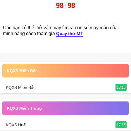
98
98
Các bạn có thể thử vận may tìm ra con số may mắn của
mình bằng cách tham gia
Quay thử MT
KQXS Miền Bắc
KQXS Miền Bắc
18:15
KQXS Miền Trung
KQXS Huế
17:15