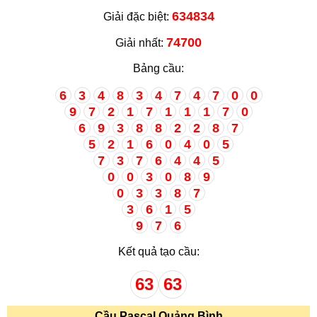
634834
Giải đặc biệt:
74700
Giải nhất:
Bảng cầu:
6
3
4
8
3
4
7
4
7
0
0
9
7
2
1
7
1
1
1
7
0
6
9
3
8
8
2
2
8
7
5
2
1
6
0
4
0
5
7
3
7
6
4
4
5
0
0
3
0
8
9
0
3
3
8
7
3
6
1
5
9
7
6
Kết quả tạo cầu:
63
63
Cầu Pascal Quảng Bình