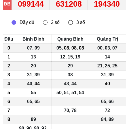
099144
631208
194340
ĐB
Đầu
Bình Định
Quảng Bình
Quảng Trị
0
07, 09
05,
08
,
08
,
08
00, 03, 07
1
13
12, 15, 19
14
2
20
29
21, 25, 25
3
31, 39
38
31, 39
4
40,
44
43, 44
40
5
55
50, 51, 51, 54
6
65, 65
65, 66
7
70, 78
72
8
89
84, 89
90, 90, 90, 92,