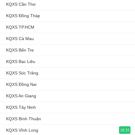
KQXS Cần Thơ
KQXS Đồng Tháp
KQXS TP.HCM
KQXS Cà Mau
KQXS Bến Tre
KQXS Bạc Liêu
KQXS Sóc Trăng
KQXS Đồng Nai
KQXS An Giang
KQXS Tây Ninh
KQXS Bình Thuận
KQXS Vĩnh Long
16:15