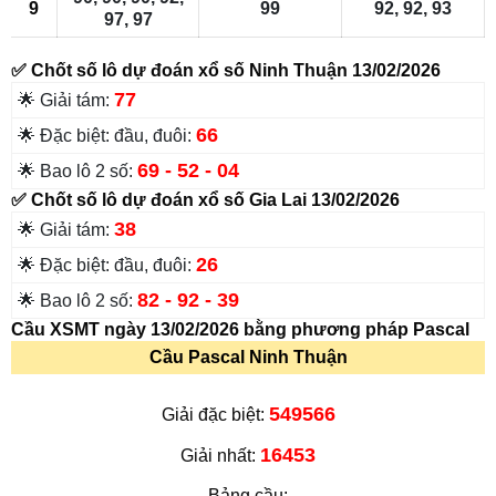
9
99
92, 92, 93
97, 97
✅ Chốt số lô dự đoán xổ số Ninh Thuận 13/02/2026
77
🌟 Giải tám:
66
🌟 Đặc biệt: đầu, đuôi:
69 - 52 - 04
🌟 Bao lô 2 số:
✅ Chốt số lô dự đoán xổ số Gia Lai 13/02/2026
38
🌟 Giải tám:
26
🌟 Đặc biệt: đầu, đuôi:
82 - 92 - 39
🌟 Bao lô 2 số:
Cầu XSMT ngày 13/02/2026 bằng phương pháp Pascal
Cầu Pascal Ninh Thuận
549566
Giải đặc biệt:
16453
Giải nhất:
Bảng cầu: