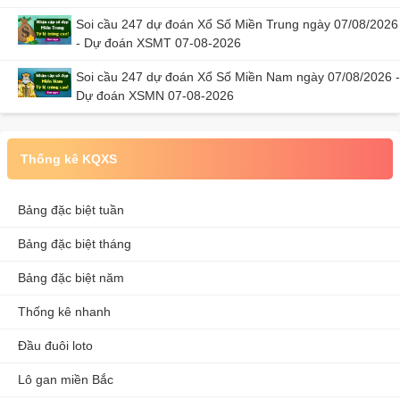
Soi cầu 247 dự đoán Xổ Số Miền Trung ngày 07/08/2026
- Dự đoán XSMT 07-08-2026
Soi cầu 247 dự đoán Xổ Số Miền Nam ngày 07/08/2026 -
Dự đoán XSMN 07-08-2026
Thống kê KQXS
Bảng đặc biệt tuần
Bảng đặc biệt tháng
Bảng đặc biệt năm
Thống kê nhanh
Đầu đuôi loto
Lô gan miền Bắc