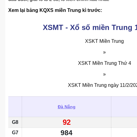
Xem lại bảng KQXS miền Trung kì trước:
XSMT - Xổ số miền Trung 1
XSKT Miền Trung
»
XSKT Miền Trung Thứ 4
»
XSKT Miền Trung ngày 11/2/20
Đà Nẵng
92
G8
984
G7