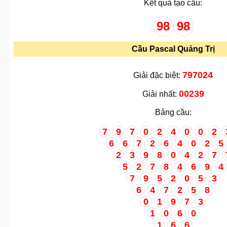
Kết quả tạo cầu:
98
98
Cầu Pascal Quảng Trị
797024
Giải đặc biệt:
00239
Giải nhất:
Bảng cầu:
7
9
7
0
2
4
0
0
2
6
6
7
2
6
4
0
2
5
2
3
9
8
0
4
2
7
5
2
7
8
4
6
9
4
7
9
5
2
0
5
3
6
4
7
2
5
8
0
1
9
7
3
1
0
6
0
1
6
6