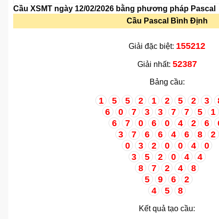
Cầu XSMT ngày 12/02/2026 bằng phương pháp Pascal
Cầu Pascal Bình Định
155212
Giải đặc biệt:
52387
Giải nhất:
Bảng cầu:
1
5
5
2
1
2
5
2
3
6
0
7
3
3
7
7
5
1
6
7
0
6
0
4
2
6
3
7
6
6
4
6
8
2
0
3
2
0
0
4
0
3
5
2
0
4
4
8
7
2
4
8
5
9
6
2
4
5
8
Kết quả tạo cầu: