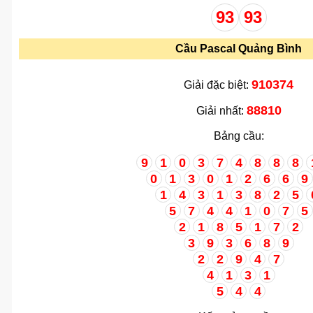
93
93
Cầu Pascal Quảng Bình
910374
Giải đặc biệt:
88810
Giải nhất:
Bảng cầu:
9
1
0
3
7
4
8
8
8
0
1
3
0
1
2
6
6
9
1
4
3
1
3
8
2
5
5
7
4
4
1
0
7
5
2
1
8
5
1
7
2
3
9
3
6
8
9
2
2
9
4
7
4
1
3
1
5
4
4