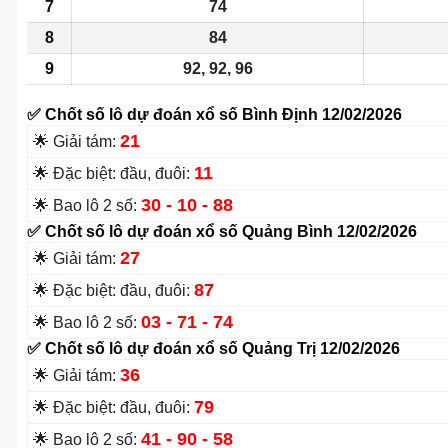
7
74
8
84
9
92, 92, 96
✅ Chốt số lô dự đoán xổ số Bình Định 12/02/2026
21
🌟 Giải tám:
11
🌟 Đặc biệt: đầu, đuôi:
30 - 10 - 88
🌟 Bao lô 2 số:
✅ Chốt số lô dự đoán xổ số Quảng Bình 12/02/2026
27
🌟 Giải tám:
87
🌟 Đặc biệt: đầu, đuôi:
03 - 71 - 74
🌟 Bao lô 2 số:
✅ Chốt số lô dự đoán xổ số Quảng Trị 12/02/2026
36
🌟 Giải tám:
79
🌟 Đặc biệt: đầu, đuôi:
41 - 90 - 58
🌟 Bao lô 2 số: