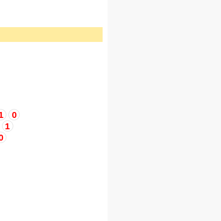
1
0
1
0