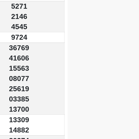
5271
2146
4545
9724
36769
41606
15563
08077
25619
03385
13700
13309
14882