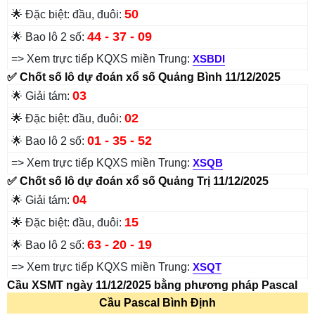
50
🌟 Đặc biệt: đầu, đuôi:
44 - 37 - 09
🌟 Bao lô 2 số:
=> Xem trực tiếp KQXS miền Trung:
XSBDI
✅ Chốt số lô dự đoán xổ số Quảng Bình 11/12/2025
03
🌟 Giải tám:
02
🌟 Đặc biệt: đầu, đuôi:
01 - 35 - 52
🌟 Bao lô 2 số:
=> Xem trực tiếp KQXS miền Trung:
XSQB
✅ Chốt số lô dự đoán xổ số Quảng Trị 11/12/2025
04
🌟 Giải tám:
15
🌟 Đặc biệt: đầu, đuôi:
63 - 20 - 19
🌟 Bao lô 2 số:
=> Xem trực tiếp KQXS miền Trung:
XSQT
Cầu XSMT ngày 11/12/2025 bằng phương pháp Pascal
Cầu Pascal Bình Định