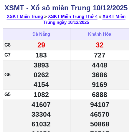
XSMT - Xổ số miền Trung 10/12/2025
XSKT Miền Trung
»
XSKT Miền Trung Thứ 4
»
XSKT Miền
Trung ngày 10/12/2025
Đà Nẵng
Khánh Hòa
29
32
G8
183
727
G7
3893
4448
0262
3686
G6
4154
9169
1082
6888
G5
41607
94107
33304
46570
61032
50868