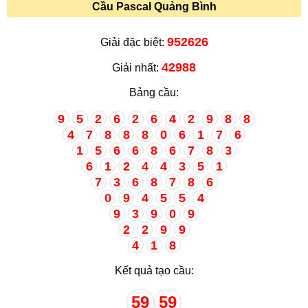
Cầu Pascal Quảng Bình
952626
Giải đặc biệt:
42988
Giải nhất:
Bảng cầu:
9
5
2
6
2
6
4
2
9
8
8
4
7
8
8
8
0
6
1
7
6
1
5
6
6
8
6
7
8
3
6
1
2
4
4
3
5
1
7
3
6
8
7
8
6
0
9
4
5
5
4
9
3
9
0
9
2
2
9
9
4
1
8
Kết quả tạo cầu:
59
59