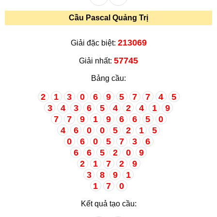
Cầu Pascal Quảng Trị
213069
Giải đặc biệt:
57745
Giải nhất:
Bảng cầu:
2
1
3
0
6
9
5
7
7
4
5
3
4
3
6
5
4
2
4
1
9
7
7
9
1
9
6
6
5
0
4
6
0
0
5
2
1
5
0
6
0
5
7
3
6
6
6
5
2
0
9
2
1
7
2
9
3
8
9
1
1
7
0
Kết quả tạo cầu: