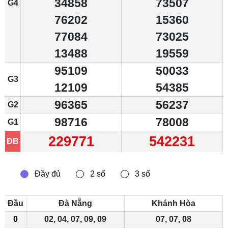
34858
73507
G4
76202
15360
77084
73025
13488
19559
95109
50033
G3
12109
54385
96365
56237
G2
98716
78008
G1
229771
542231
ĐB
Đầu
Đà Nẵng
Khánh Hòa
0
02, 04, 07, 09, 09
07, 07, 08