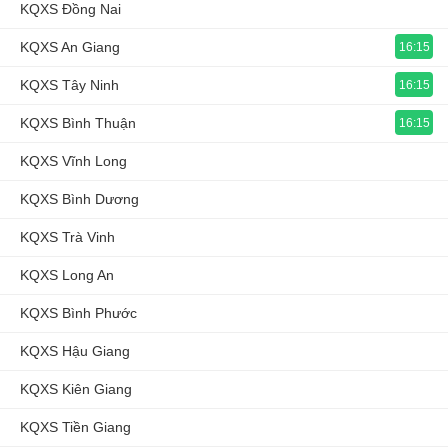
KQXS Đồng Nai
KQXS An Giang
16:15
KQXS Tây Ninh
16:15
KQXS Bình Thuận
16:15
KQXS Vĩnh Long
KQXS Bình Dương
KQXS Trà Vinh
KQXS Long An
KQXS Bình Phước
KQXS Hậu Giang
KQXS Kiên Giang
KQXS Tiền Giang