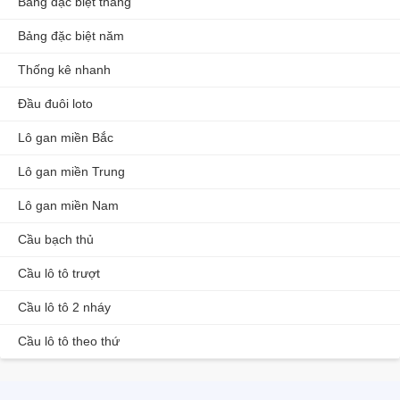
Bảng đặc biệt tháng
Bảng đặc biệt năm
Thống kê nhanh
Đầu đuôi loto
Lô gan miền Bắc
Lô gan miền Trung
Lô gan miền Nam
Cầu bạch thủ
Cầu lô tô trượt
Cầu lô tô 2 nháy
Cầu lô tô theo thứ